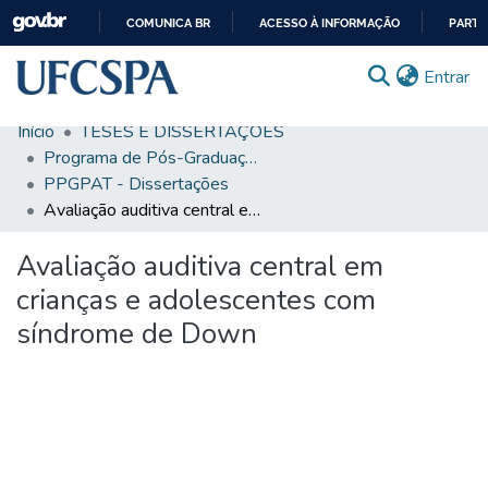
COMUNICA BR
ACESSO À INFORMAÇÃO
PARTI
IR
(c
Entrar
PARA
O
Início
TESES E DISSERTAÇÕES
CONTEÚDO
Comunidades & Coleções
Programa de Pós-Graduação em Patologia
PPGPAT - Dissertações
Busca Facetada
Avaliação auditiva central em crianças e adolescentes com síndrome de Down
Estatísticas
Avaliação auditiva central em
Autoarquivamento
crianças e adolescentes com
Sobre o RI-UFCSPA
síndrome de Down
FAQ
Ajuda