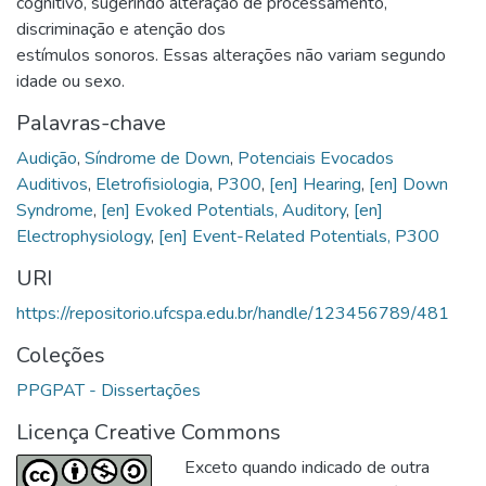
cognitivo, sugerindo alteração de processamento,
discriminação e atenção dos
estímulos sonoros. Essas alterações não variam segundo
idade ou sexo.
Palavras-chave
Audição
,
Síndrome de Down
,
Potenciais Evocados
Auditivos
,
Eletrofisiologia
,
P300
,
[en] Hearing
,
[en] Down
Syndrome
,
[en] Evoked Potentials, Auditory
,
[en]
Electrophysiology
,
[en] Event-Related Potentials, P300
URI
https://repositorio.ufcspa.edu.br/handle/123456789/481
Coleções
PPGPAT - Dissertações
Licença Creative Commons
Exceto quando indicado de outra