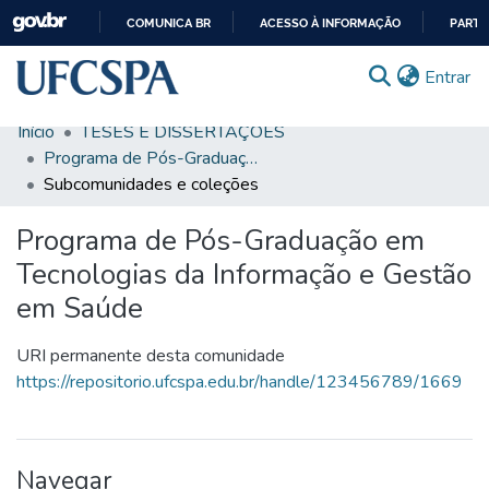
COMUNICA BR
ACESSO À INFORMAÇÃO
PARTI
IR
(c
Entrar
PARA
O
Início
TESES E DISSERTAÇÕES
CONTEÚDO
Comunidades & Coleções
Programa de Pós-Graduação em Tecnologias da Informação e Gestão em Saúde
Subcomunidades e coleções
Busca Facetada
Programa de Pós-Graduação em
Estatísticas
Tecnologias da Informação e Gestão
Autoarquivamento
em Saúde
Sobre o RI-UFCSPA
URI permanente desta comunidade
FAQ
https://repositorio.ufcspa.edu.br/handle/123456789/1669
Ajuda
Navegar