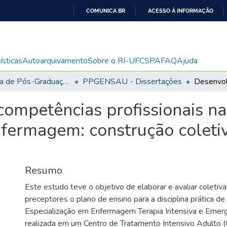
COMUNICA BR
ACESSO À INFORMAÇÃO
IR
PARA
O
ísticas
Autoarquivamento
Sobre o RI-UFCSPA
FAQ
Ajuda
CONTEÚDO
Programa de Pós-Graduação em Ensino na Saúde
PPGENSAU - Dissertações
ompetências profissionais na
fermagem: construção coleti
Resumo
Este estudo teve o objetivo de elaborar e avaliar coleti
preceptores o plano de ensino para a disciplina prática d
Especialização em Enfermagem Terapia Intensiva e Emer
realizada em um Centro de Tratamento Intensivo Adulto (