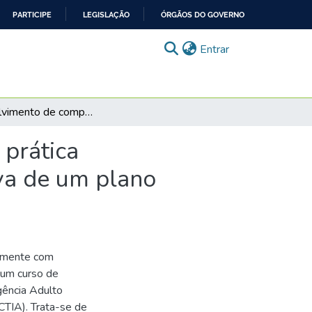
PARTICIPE
LEGISLAÇÃO
ÓRGÃOS DO GOVERNO
(current)
Entrar
Desenvolvimento de competências profissionais na prática supervisionada em enfermagem: construção coletiva de um plano didático
 prática
va de um plano
vamente com
e um curso de
gência Adulto
CTIA). Trata-se de