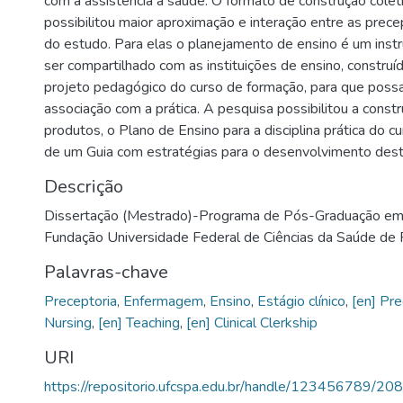
com a assistência à saúde. O formato de construção cole
possibilitou maior aproximação e interação entre as prece
do estudo. Para elas o planejamento de ensino é um ins
ser compartilhado com as instituições de ensino, constru
projeto pedagógico do curso de formação, para que possa
associação com a prática. A pesquisa possibilitou a const
produtos, o Plano de Ensino para a disciplina prática do 
de um Guia com estratégias para o desenvolvimento dest
Descrição
Dissertação (Mestrado)-Programa de Pós-Graduação em 
Fundação Universidade Federal de Ciências da Saúde de 
Palavras-chave
Preceptoria
,
Enfermagem
,
Ensino
,
Estágio clínico
,
[en] Pr
Nursing
,
[en] Teaching
,
[en] Clinical Clerkship
URI
https://repositorio.ufcspa.edu.br/handle/123456789/20