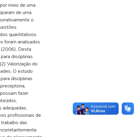
o por meio de uma
iciparam de uma
aborativamente o
questões
dos quantitativos
os foram analisados
e (2006). Desta
para disciplinas
(2) Valorização do
idades. O estudo
para disciplinas
 preceptoria,
 possam fazer
nteúdos,
s adequadas,
vos profissionais de
 trabalho das
concomitantemente