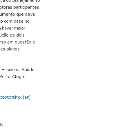
tiva do planejamento
ptoras participantes
trumento que deve
ído com base no
 haver maior
rução de dois
curso em questão e
es planos.
Ensino na Saúde,
Porto Alegre.
eceptorship
,
[en]
88