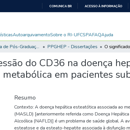
COMUNICA BR
ACESSO À INFORMAÇÃO
IR
PARA
O
ísticas
Autoarquivamento
Sobre o RI-UFCSPA
FAQ
Ajuda
CONTEÚDO
Programa de Pós-Graduação em Medicina: Hepatologia
PPGHEP - Dissertações
ressão do CD36 na doença hepá
o metabólica em pacientes su
Resumo
Contexto: A doença hepática esteatótica associada ao m
(MASLD) [anteriormente referida como Doença Hepática
Alcoólica (NAFLD)] é um problema de saúde global. A av
esteatose e da esteato-hepatite associada à disfunção