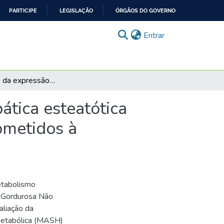
PARTICIPE
LEGISLAÇÃO
ÓRGÃOS DO GOVERNO
(current)
Entrar
O significado da expressão do CD36 na doença hepática esteatótica associada a disfunção metabólica em pacientes submetidos à polissonografia
tica esteatótica
bmetidos à
etabolismo
 Gordurosa Não
aliação da
 metabólica (MASH)