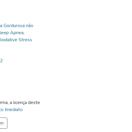
a Gordurosa não
Sleep Apnea,
Oxidative Stress
82
rma, a licença deste
o Imediato
em