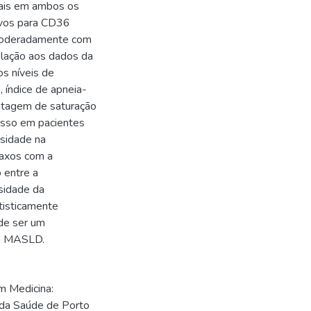
mais em ambos os
ivos para CD36
 moderadamente com
elação aos dados da
s níveis de
, índice de apneia-
entagem de saturação
esso em pacientes
esidade na
raxos com a
 entre a
sidade da
tisticamente
de ser um
da MASLD.
m Medicina:
 da Saúde de Porto