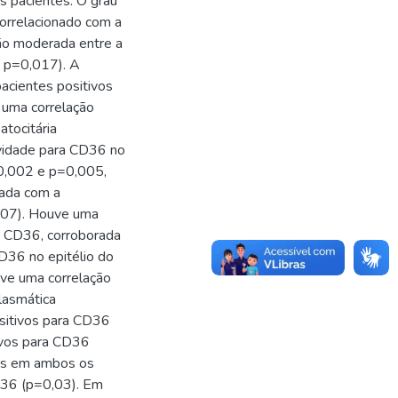
 pacientes. O grau
orrelacionado com a
ão moderada entre a
; p=0,017). A
pacientes positivos
 uma correlação
tocitária
ividade para CD36 no
p=0,002 e p=0,005,
nada com a
,007). Houve uma
a CD36, corroborada
D36 no epitélio do
ouve uma correlação
lasmática
ositivos para CD36
ivos para CD36
dos em ambos os
D36 (p=0,03). Em