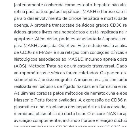
[anteriormente conhecida como esteato-hepatite não alc
rotina para patologistas hepáticos. MASH e fibrose são f
para o desenvolvimento de cirrose hepática e mortalidade
doença. A proteína translocase de ácidos graxos CD36 re
ácidos graxos livres nos hepatócitos e está implicada na 
apoptose. Além disso, pode estar associada à apneia, um 
para MASH avançada. Objetivo: Este estudo visa a anali
de CD36 na MASH e sua relação com condições clínicas 
histológicos associados ao MASLD, incluindo apneia obst
(AOS). Método: Trata-se de um estudo transversal. Dados 
antropométricos e séricos foram coletados. Os paciente
submetidos à polissonografia. A imunomarcação com anti
realizada em biópsias de fígado fixadas em formalina e inc
As lâminas coradas pelos métodos de hematoxilina e eosi
Masson e Perls foram avaliadas. A expressão de CD36 
plasmática e no citoplasma dos hepatócitos foi acessada
membrana plasmática do ducto biliar. O escore NAS foi a
avaliação complementar, incluindo fibrose e reação ductul