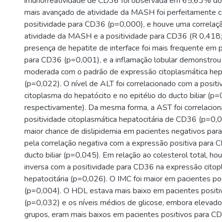
imunorreatividade de CD36 foi observada em 65,63% dos
mais avançado de atividade da MASH foi perfeitamente c
positividade para CD36 (p=0,000), e houve uma correlaç
atividade da MASH e a positividade para CD36 (R 0,418
presença de hepatite de interface foi mais frequente em 
para CD36 (p=0,001), e a inflamação lobular demonstrou
moderada com o padrão de expressão citoplasmática hepa
(p=0,022). O nível de ALT foi correlacionado com a posit
citoplasma do hepatócito e no epitélio do ducto biliar (
respectivamente). Da mesma forma, a AST foi correlacio
positividade citoplasmática hepatocitária de CD36 (p=0
maior chance de dislipidemia em pacientes negativos par
pela correlação negativa com a expressão positiva para C
ducto biliar (p=0,045). Em relação ao colesterol total, h
inversa com a positividade para CD36 na expressão citop
hepatocitária (p=0,026). O IMC foi maior em pacientes p
(p=0,004). O HDL estava mais baixo em pacientes posit
(p=0,032) e os níveis médios de glicose, embora eleva
grupos, eram mais baixos em pacientes positivos para C