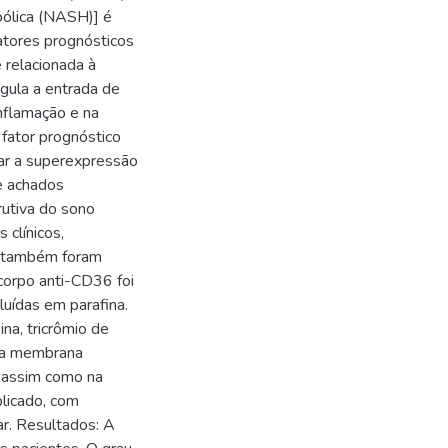
oólica (NASH)] é
atores prognósticos
 relacionada à
gula a entrada de
inflamação e na
fator prognóstico
sar a superexpressão
e achados
rutiva do sono
clínicos,
s também foram
corpo anti-CD36 foi
luídas em parafina.
na, tricrômio de
na membrana
, assim como na
plicado, com
ar. Resultados: A