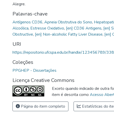
Alegre.
Palavras-chave
Antígenos CD36
,
Apneia Obstrutiva do Sono
,
Hepatopati
Alcoólica
,
Estresse Oxidativo
,
[en] CD36 Antigens
,
[en] 
Obstructive
,
[en] Non-alcoholic Fatty Liver Disease
,
[en] 
URI
https://repositorio.ufcspa.edu.br/handle/123456789/33
Coleções
PPGHEP - Dissertações
Licença Creative Commons
Exceto quando indicado de outra fo
item é descrita como
Acesso Abert
Página do item completo
Estatísticas do it