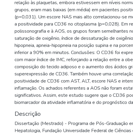
relação às plaquetas, embora estivessem em níveis nor
grupos, eram mais baixas (em média) em pacientes posit
(p=0,031). Um escore NAS mais alto correlacionou-se
a positividade para CD36 no citoplasma (p=0,028). Em r
polissonografia e à AOS, os grupos foram semelhantes no
saturação de oxigênio, índice de dessaturação de oxigênio
hipopneia, apneia-hipopneia na posição supina e na porc
inferior a 90% em minutos. Conclusões: O CD36 foi expr
com maior índice de IMC, reforçando a relação entre a ob
composição do tecido adiposo e o aumento dos ácidos g
superexpressão de CD36. Também houve uma correlação
positividade de CD36 com AST, ALT, escore NAS e inten
inflamação. Os achados referentes a AOS não foram esta
significativos. Assim, este estudo sugere que o CD36 po
biomarcador da atividade inflamatória e do prognóstico 
Descrição
Dissertação (Mestrado) - Programa de Pós-Graduação e
Hepatologia, Fundação Universidade Federal de Ciências