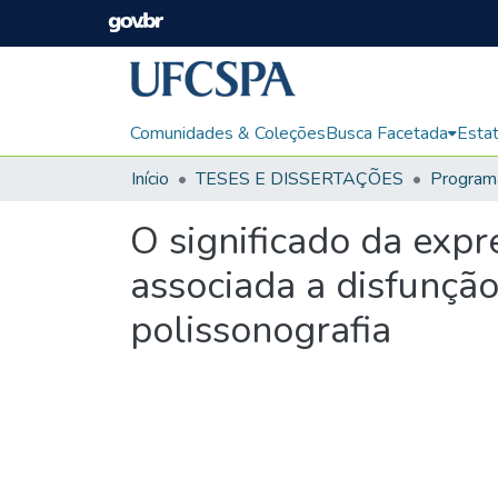
Comunidades & Coleções
Busca Facetada
Estat
Início
TESES E DISSERTAÇÕES
O significado da exp
associada a disfunçã
polissonografia