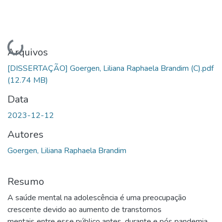
Carregando...
Arquivos
[DISSERTAÇÃO] Goergen, Liliana Raphaela Brandim (C).pdf
(12.74 MB)
Data
2023-12-12
Autores
Goergen, Liliana Raphaela Brandim
Resumo
A saúde mental na adolescência é uma preocupação
crescente devido ao aumento de transtornos
mentais entre esse público antes, durante e pós pandemia.