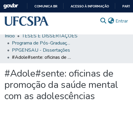
COMUNICA BR
ACESSO À INFORMAÇÃO
PARTI
IR
(c
Entrar
PARA
O
Início
TESES E DISSERTAÇÕES
CONTEÚDO
Comunidades & Coleções
Programa de Pós-Graduação em Ensino na Saúde
PPGENSAU - Dissertações
Busca Facetada
#Adole#sente: oficinas de promoção da saúde mental com as adolescências
Estatísticas
#Adole#sente: oficinas de
Autoarquivamento
promoção da saúde mental
Sobre o RI-UFCSPA
com as adolescências
FAQ
Ajuda