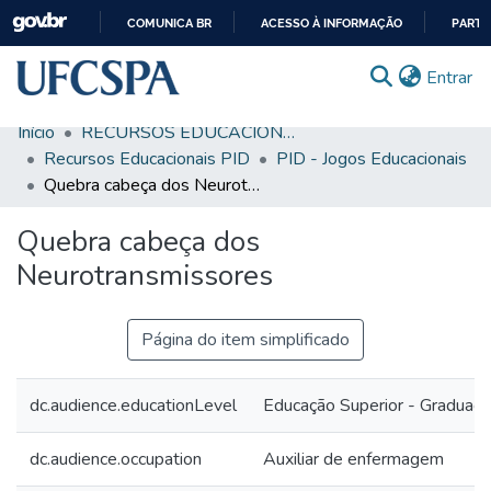
COMUNICA BR
ACESSO À INFORMAÇÃO
PARTI
IR
(c
Entrar
PARA
O
Início
RECURSOS EDUCACIONAIS
CONTEÚDO
Comunidades & Coleções
Recursos Educacionais PID
PID - Jogos Educacionais
Quebra cabeça dos Neurotransmissores
Busca Facetada
Quebra cabeça dos
Estatísticas
Neurotransmissores
Autoarquivamento
Sobre o RI-UFCSPA
Página do item simplificado
FAQ
dc.audience.educationLevel
Educação Superior - Graduaç
Ajuda
dc.audience.occupation
Auxiliar de enfermagem