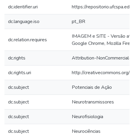
dc.identifier.uri
https://repositorio.ufcspa.
dc.language.iso
pt_BR
IMAGEM e SITE - Versão atua
dc.relation.requires
Google Chrome, Mozilla Firef
dc.rights
Attribution-NonCommercial-No
dc.rights.uri
http://creativecommons.org/li
dc.subject
Potenciais de Ação
dc.subject
Neurotransmissores
dc.subject
Neurofisiologia
dc.subject
Neurociências