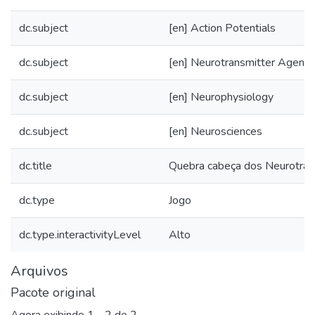
dc.subject
[en] Action Potentials
dc.subject
[en] Neurotransmitter Agents
dc.subject
[en] Neurophysiology
dc.subject
[en] Neurosciences
dc.title
Quebra cabeça dos Neurotra
dc.type
Jogo
dc.type.interactivityLevel
Alto
Arquivos
Pacote original
Agora exibindo
1 - 2 de 2