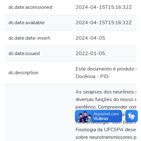
dc.date.accessioned
2024-04-15T15:16:32Z
dc.date.available
2024-04-15T15:16:32Z
dc.date.date-insert
2024-04-05
dc.date.issued
2022-01-05
Este documento é produto do 
dc.description
Docência - PID.
As sinapses dos neurônios são
diversas funções do nosso si
periférico. Compreender com
se faz, portanto, crucial para
Neurofisiologia. Com base ni
Fisiologia da UFCSPA desen
sobre neurotransmissores par