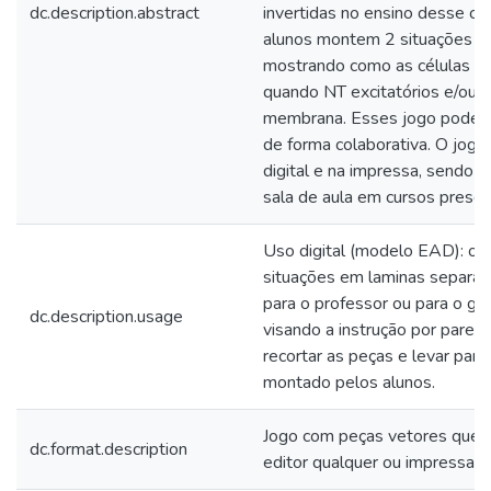
dc.description.abstract
invertidas no ensino desse co
alunos montem 2 situações di
mostrando como as células s
quando NT excitatórios e/ou in
membrana. Esses jogo pode s
de forma colaborativa. O jog
digital e na impressa, sendo e
sala de aula em cursos presenci
Uso digital (modelo EAD): o a
situações em laminas separad
para o professor ou para o g
dc.description.usage
visando a instrução por pares.
recortar as peças e levar para 
montado pelos alunos.
Jogo com peças vetores que
dc.format.description
editor qualquer ou impressas 