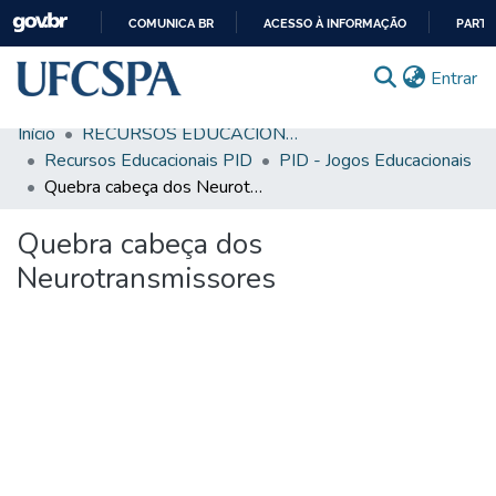
COMUNICA BR
ACESSO À INFORMAÇÃO
PARTI
IR
(c
Entrar
PARA
O
Início
RECURSOS EDUCACIONAIS
CONTEÚDO
Comunidades & Coleções
Recursos Educacionais PID
PID - Jogos Educacionais
Quebra cabeça dos Neurotransmissores
Busca Facetada
Quebra cabeça dos
Estatísticas
Neurotransmissores
Autoarquivamento
Sobre o RI-UFCSPA
FAQ
Ajuda