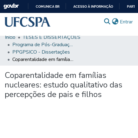
COMUNICA BR
ACESSO À INFORMAÇÃO
PARTI
IR
(c
Entrar
PARA
O
Início
TESES E DISSERTAÇÕES
CONTEÚDO
Comunidades & Coleções
Programa de Pós-Graduação em Psicologia e Saúde
PPGPSICO - Dissertações
Busca Facetada
Coparentalidade em famílias nucleares: estudo qualitativo das percepções de pais e filhos
Estatísticas
Coparentalidade em famílias
Autoarquivamento
nucleares: estudo qualitativo das
Sobre o RI-UFCSPA
percepções de pais e filhos
FAQ
Ajuda