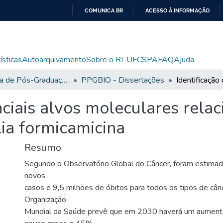
COMUNICA BR
ACESSO À INFORMAÇÃO
IR
PARA
O
ísticas
Autoarquivamento
Sobre o RI-UFCSPA
FAQ
Ajuda
CONTEÚDO
Programa de Pós-Graduação em Biociências
PPGBIO - Dissertações
nciais alvos moleculares rela
ia formicamicina
Resumo
Segundo o Observatório Global do Câncer, foram estima
novos
casos e 9,5 milhões de óbitos para todos os tipos de câ
Organização
Mundial da Saúde prevê que em 2030 haverá um aumen