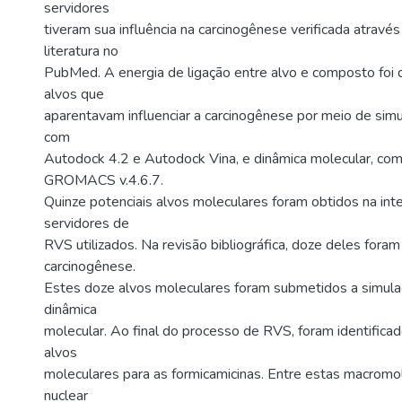
servidores
tiveram sua influência na carcinogênese verificada atravé
literatura no
PubMed. A energia de ligação entre alvo e composto foi 
alvos que
aparentavam influenciar a carcinogênese por meio de si
com
Autodock 4.2 e Autodock Vina, e dinâmica molecular, co
GROMACS v.4.6.7.
Quinze potenciais alvos moleculares foram obtidos na int
servidores de
RVS utilizados. Na revisão bibliográfica, doze deles fora
carcinogênese.
Estes doze alvos moleculares foram submetidos a simul
dinâmica
molecular. Ao final do processo de RVS, foram identificad
alvos
moleculares para as formicamicinas. Entre estas macromol
nuclear