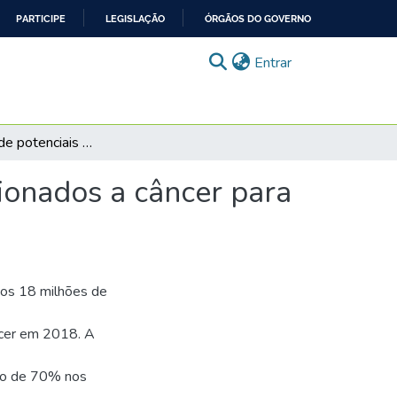
PARTICIPE
LEGISLAÇÃO
ÓRGÃOS DO GOVERNO
(current)
Entrar
Identificação de potenciais alvos moleculares relacionados a câncer para as moléculas da família formicamicina
cionados a câncer para
dos 18 milhões de
ncer em 2018. A
to de 70% nos