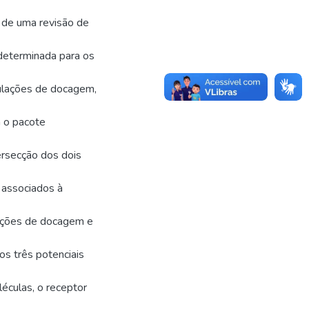
s de uma revisão de
determinada para os
mulações de docagem,
m o pacote
ersecção dos dois
m associados à
ações de docagem e
os três potenciais
éculas, o receptor