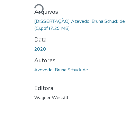
Carregando...
Arquivos
[DISSERTAÇÃO] Azevedo, Bruna Schuck de
(C).pdf
(7.29 MB)
Data
2020
Autores
Azevedo, Bruna Schuck de
Editora
Wagner Wessfll