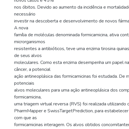
novos casos e 45%
nos óbitos. Devido ao aumento da incidência e mortalidad
necessário
investir na descoberta e desenvolvimento de novos fárma
A nova
família de moléculas denominada formicamicina, ativa cont
microrganismos
resistentes a antibióticos, teve uma enzima tirosina quin
de seus alvos
moleculares. Como esta enzima desempenha um papel na
câncer, a potencial
ação antineoplásica das formicamicinas foi estudada. De m
potenciais
alvos moleculares para uma ação antineoplásica dos comp
formicamicina,
uma triagem virtual reversa (RVS) foi realizada utilizando
PharmMapper e SwissTargetPrediction, para estabelecer 
com que as
formicamicinas interagem. Os alvos obtidos concomitan