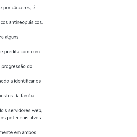
e por cânceres, é
cos antineoplásicos.
ra alguns
ase predita como um
 progressão do
odo a identificar os
ostos da família
 dois servidores web,
os potenciais alvos
temente em ambos