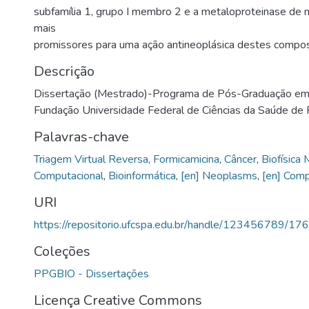
subfamília 1, grupo I membro 2 e a metaloproteinase de m
mais
promissores para uma ação antineoplásica destes compo
Descrição
Dissertação (Mestrado)-Programa de Pós-Graduação em 
Fundação Universidade Federal de Ciências da Saúde de 
Palavras-chave
Triagem Virtual Reversa
,
Formicamicina
,
Câncer
,
Biofísica 
Computacional
,
Bioinformática
,
[en] Neoplasms
,
[en] Comp
URI
https://repositorio.ufcspa.edu.br/handle/123456789/17
Coleções
PPGBIO - Dissertações
Licença Creative Commons