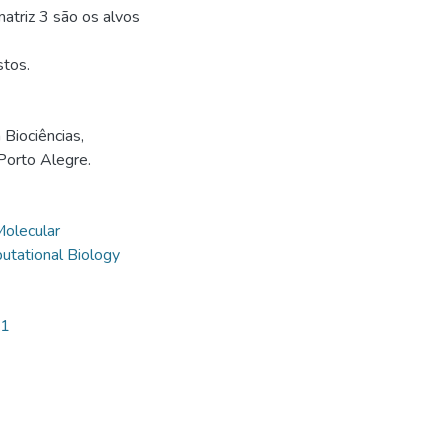
atriz 3 são os alvos
stos.
Biociências,
Porto Alegre.
Molecular
utational Biology
61