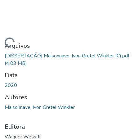
egando...
Arquivos
[DISSERTAÇÃO] Maisonnave, Ivon Gretel Winkler (C).pdf
(4.83 MB)
Data
2020
Autores
Maisonnave, Ivon Gretel Winkler
Editora
Wagner Wessfll