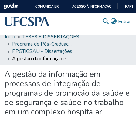
COMUNICA BR
ACESSO À INFORMAÇÃO
PARTI
IR
(c
Entrar
PARA
O
Início
TESES E DISSERTAÇÕES
CONTEÚDO
Comunidades & Coleções
Programa de Pós-Graduação em Tecnologias da Informação e Gestão em Saúde
PPGTIGSAU - Dissertações
Busca Facetada
A gestão da informação em processos de integração de programas de promoção da saúde e de segurança e saúde no trabalho em um complexo hospitalar
Estatísticas
A gestão da informação em
Autoarquivamento
processos de integração de
Sobre o RI-UFCSPA
programas de promoção da saúde e
de segurança e saúde no trabalho
FAQ
em um complexo hospitalar
Ajuda