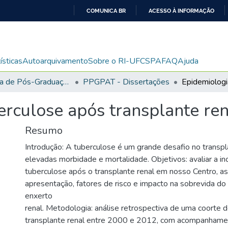
COMUNICA BR
ACESSO À INFORMAÇÃO
IR
PARA
O
ísticas
Autoarquivamento
Sobre o RI-UFCSPA
FAQ
Ajuda
CONTEÚDO
Programa de Pós-Graduação em Patologia
PPGPAT - Dissertações
erculose após transplante ren
Resumo
Introdução: A tuberculose é um grande desafio no transpl
elevadas morbidade e mortalidade. Objetivos: avaliar a in
tuberculose após o transplante renal em nosso Centro, a
apresentação, fatores de risco e impacto na sobrevida do
enxerto
renal. Metodologia: análise retrospectiva de uma coorte 
transplante renal entre 2000 e 2012, com acompanhamen