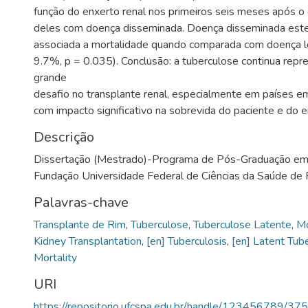
função do enxerto renal nos primeiros seis meses após o
deles com doença disseminada. Doença disseminada este
associada a mortalidade quando comparada com doença l
9.7%, p = 0.035). Conclusão: a tuberculose continua rep
grande
desafio no transplante renal, especialmente em países 
com impacto significativo na sobrevida do paciente e do e
Descrição
Dissertação (Mestrado)-Programa de Pós-Graduação em 
Fundação Universidade Federal de Ciências da Saúde de 
Palavras-chave
Transplante de Rim
,
Tuberculose
,
Tuberculose Latente
,
Mo
Kidney Transplantation
,
[en] Tuberculosis
,
[en] Latent Tub
Mortality
URI
https://repositorio.ufcspa.edu.br/handle/123456789/375