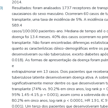
2014.
B)
Resultados: foram analisados 1737 receptores de transpla
caucasianos do sexo masculino. Ocorreram 60 casos de t
transplante, uma taxa de incidência de 5%. A incidência cu
589.4
casos/100.000 pacientes-ano. Mediana de tempo até o 
doença foi 13.4 meses. 40% dos casos ocorreram no pri
transplante. Não foram encontradas diferenças estatistica
quanto as características clínico-demográficas entre os p
desenvolveram ou não tuberculose, exceto diabetes após
0.018). As formas de apresentação da doença foram pu
e
extrapulmonar em 13 casos. Dois pacientes que receber
tuberculose latente desenvolveram doença ativa. A sobre
significativamente menor dentre os que desenvolveram t
transplante (74% vs. 90.2% em cinco anos, log rank p = 
95% 1.45-4.15, p = 0.001), assim como a sobrevida do 
80.2% em cinco anos, log rank p < 0.0001, HR 1.91, IC 
0.001). Um terço dos pacientes que desenvolveram tube