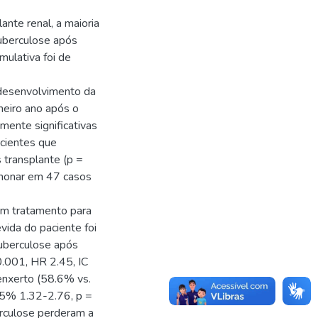
nte renal, a maioria
uberculose após
mulativa foi de
desenvolvimento da
meiro ano após o
mente significativas
acientes que
 transplante (p =
lmonar em 47 casos
am tratamento para
vida do paciente foi
uberculose após
0.001, HR 2.45, IC
enxerto (58.6% vs.
95% 1.32-2.76, p =
rculose perderam a