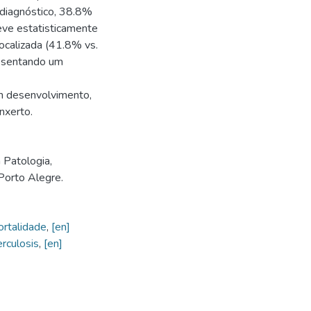
 diagnóstico, 38.8%
ve estatisticamente
ocalizada (41.8% vs.
resentando um
em desenvolvimento,
nxerto.
Patologia,
Porto Alegre.
rtalidade
,
[en]
erculosis
,
[en]