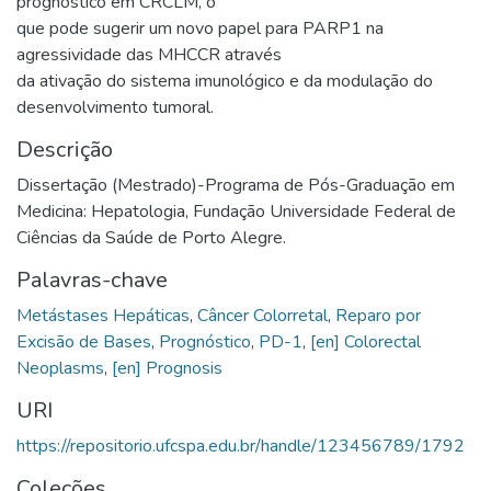
prognóstico em CRCLM, o
que pode sugerir um novo papel para PARP1 na
agressividade das MHCCR através
da ativação do sistema imunológico e da modulação do
desenvolvimento tumoral.
Descrição
Dissertação (Mestrado)-Programa de Pós-Graduação em
Medicina: Hepatologia, Fundação Universidade Federal de
Ciências da Saúde de Porto Alegre.
Palavras-chave
Metástases Hepáticas
,
Câncer Colorretal
,
Reparo por
Excisão de Bases
,
Prognóstico
,
PD-1
,
[en] Colorectal
Neoplasms
,
[en] Prognosis
URI
https://repositorio.ufcspa.edu.br/handle/123456789/1792
Coleções