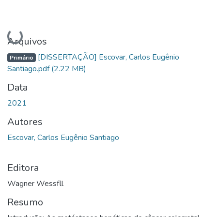
Carregando...
Arquivos
[DISSERTAÇÃO] Escovar, Carlos Eugênio
Primário
Santiago.pdf
(2.22 MB)
Data
2021
Autores
Escovar, Carlos Eugênio Santiago
Editora
Wagner Wessfll
Resumo