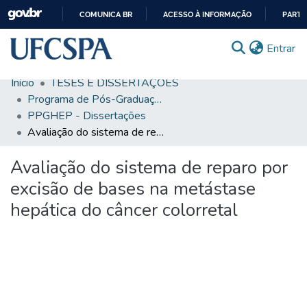
COMUNICA BR
ACESSO À INFORMAÇÃO
PARTI
IR
(c
Entrar
PARA
O
Início
TESES E DISSERTAÇÕES
CONTEÚDO
Comunidades & Coleções
Programa de Pós-Graduação em Medicina: Hepatologia
PPGHEP - Dissertações
Busca Facetada
Avaliação do sistema de reparo por excisão de bases na metástase hepática do câncer colorretal
Estatísticas
Avaliação do sistema de reparo por
Autoarquivamento
excisão de bases na metástase
Sobre o RI-UFCSPA
hepática do câncer colorretal
FAQ
Ajuda