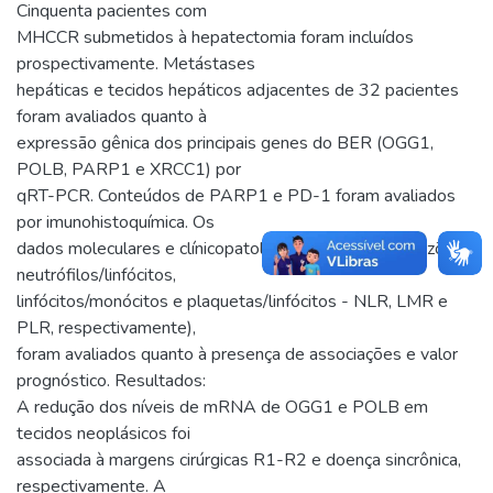
Cinquenta pacientes com
MHCCR submetidos à hepatectomia foram incluídos
prospectivamente. Metástases
hepáticas e tecidos hepáticos adjacentes de 32 pacientes
foram avaliados quanto à
expressão gênica dos principais genes do BER (OGG1,
POLB, PARP1 e XRCC1) por
qRT-PCR. Conteúdos de PARP1 e PD-1 foram avaliados
por imunohistoquímica. Os
dados moleculares e clínicopatológicos, incluindo as razões
neutrófilos/linfócitos,
linfócitos/monócitos e plaquetas/linfócitos - NLR, LMR e
PLR, respectivamente),
foram avaliados quanto à presença de associações e valor
prognóstico. Resultados:
A redução dos níveis de mRNA de OGG1 e POLB em
tecidos neoplásicos foi
associada à margens cirúrgicas R1-R2 e doença sincrônica,
respectivamente. A