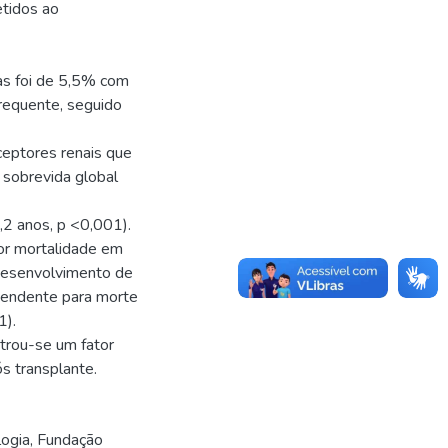
etidos ao
nas foi de 5,5% com
requente, seguido
eptores renais que
sobrevida global
2 anos, p <0,001).
or mortalidade em
 desenvolvimento de
ependente para morte
1).
trou-se um fator
s transplante.
ogia, Fundação