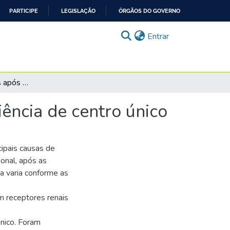
PARTICIPE
LEGISLAÇÃO
ÓRGÃOS DO GOVERNO
(current)
Entrar
Neoplasias malignas após transplante renal: experiência de centro único
ência de centro único
cipais causas de
onal, após as
ia varia conforme as
em receptores renais
nico. Foram