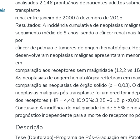
analisados 2.146 prontuários de pacientes adultos subm
eis
transplante
renal entre janeiro de 2000 à dezembro de 2015.
Resultados: A incidência cumulativa de neoplasias malig
seguimento médio de 9 anos, sendo o câncer renal mais f
por
câncer de pulmão e tumores de origem hematológica. Rec
desenvolveram neoplasias malignas apresentaram menor 
em
comparação aos receptores sem malignidade (12,2 vs 18,
As neoplasias de origem hematológica refletiram em mai
comparação as neoplasias de órgão sólido (p = 0,03). O
neoplasias malignas pós transplante foi um preditor ind
dos receptores (HR = 4,48, IC 95%: 3,25 –6,18; p <0,00
Conclusão: A incidência de malignidade foi de 5,5% e mos
prognóstico independente para a morte do receptor no pó
Descrição
Tese (Doutorado)-Programa de Pós-Graduação em Patol