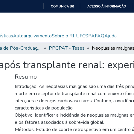
COMUNICA BR
ACESSO À INFORMAÇÃO
IR
PARA
O
ísticas
Autoarquivamento
Sobre o RI-UFCSPA
FAQ
Ajuda
CONTEÚDO
Programa de Pós-Graduação em Patologia
PPGPAT - Teses
pós transplante renal: experi
Resumo
Introdução: As neoplasias malignas são uma das três prin
morte em receptor de transplante renal com enxerto funci
infecções e doenças cardiovasculares. Contudo, a incidênc
características da população.
Objetivo: Identificar a incidência de neoplasias malignas 
e os fatores associados à sobrevida global.
Métodos: Estudo de coorte retrospectivo em um centro ú