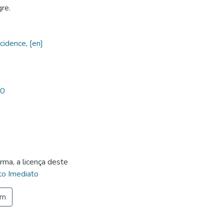
re.
ncidence
,
[en]
40
rma, a licença deste
o Imediato
em