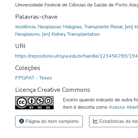
Universidade Federal de Ciências da Saúde de Porto Aleg
Palavras-chave
Incidência
,
Neoplasias Malignas
,
Transplante Renal
,
[en] I
Neoplasms
,
[en] Kidney Transplantation
URI
https://repositorio.ufcspa.edu.br/handle/123456789/19
Coleções
PPGPAT - Teses
Licença Creative Commons
Exceto quando indicado de outra fo
item é descrita como
Acesso Abert
Página do item completo
Estatísticas do it