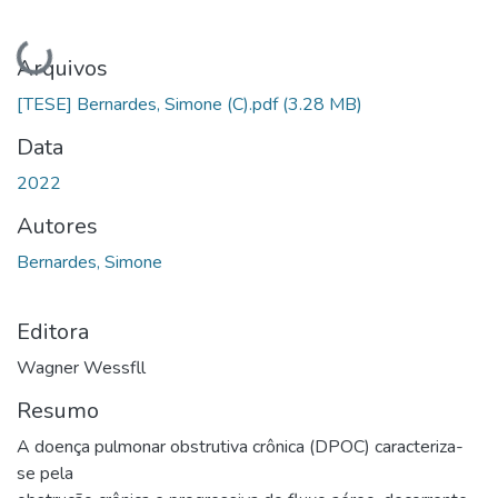
Carregando...
Arquivos
[TESE] Bernardes, Simone (C).pdf
(3.28 MB)
Data
2022
Autores
Bernardes, Simone
Editora
Wagner Wessfll
Resumo
A doença pulmonar obstrutiva crônica (DPOC) caracteriza-
se pela