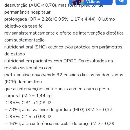
desnutrição (AUC < 0,70), mas foi um preditor de
permanência hospitalar
prolongada (OR = 2,28; IC 95%, 1,17 a 4,44). O último
objetivo da tese foi
revisar sistematicamente o efeito de intervenções dietética
com suplementação
nutricional oral (SNO) calórico e/ou proteica em parâmetros
do estado
nutricional em pacientes com DPOC. Os resultados da
revisão sistemática com
meta-análise envolvendo 32 ensaios clínicos randomizados
(ECR) demonstrou
que as intervenções nutricionais aumentaram o peso
corporal (MD = 1,44 kg;
IC 95%, 0,81 a 2,08, I2
= 73%), a massa livre de gordura (MLG) (SMD = 0,37;
IC 95%, 0,15 a 0,59, I2
= 46%), a circunferência muscular do braço (MD = 0,29