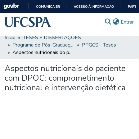
COMUNICA BR
ACESSO À INFORMAÇÃO
PARTI
IR
(c
Entrar
PARA
O
Início
TESES E DISSERTAÇÕES
CONTEÚDO
Comunidades & Coleções
Programa de Pós-Graduação em Ciências da Saúde
PPGCS - Teses
Aspectos nutricionais do paciente com DPOC: comprometimento nutricional e intervenção dietética
Busca Facetada
Aspectos nutricionais do paciente
Estatísticas
com DPOC: comprometimento
Autoarquivamento
nutricional e intervenção dietética
Sobre o RI-UFCSPA
FAQ
Ajuda