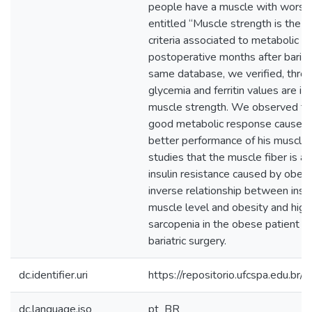
people have a muscle with worse q
entitled “Muscle strength is the o
criteria associated to metabolic ef
postoperative months after bariatr
same database, we verified, throug
glycemia and ferritin values are i
muscle strength. We observed tha
good metabolic response caused by
better performance of his muscles
studies that the muscle fiber is a
insulin resistance caused by obesi
inverse relationship between insul
muscle level and obesity and highl
sarcopenia in the obese patient wh
bariatric surgery.
dc.identifier.uri
https://repositorio.ufcspa.edu.
dc.language.iso
pt_BR