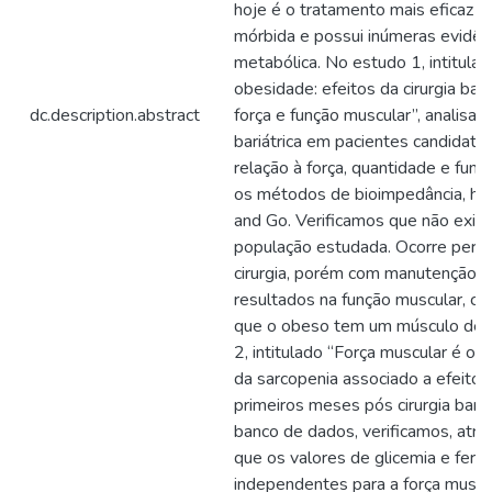
hoje é o tratamento mais eficaz c
mórbida e possui inúmeras evidên
metabólica. No estudo 1, intitula
obesidade: efeitos da cirurgia bari
dc.description.abstract
força e função muscular”, analisam
bariátrica em pacientes candidat
relação à força, quantidade e funç
os métodos de bioimpedância, ha
and Go. Verificamos que não exist
população estudada. Ocorre perd
cirurgia, porém com manutenção d
resultados na função muscular, c
que o obeso tem um músculo de p
2, intitulado “Força muscular é o ú
da sarcopenia associado a efeito
primeiros meses pós cirurgia bariát
banco de dados, verificamos, atra
que os valores de glicemia e ferri
independentes para a força musc