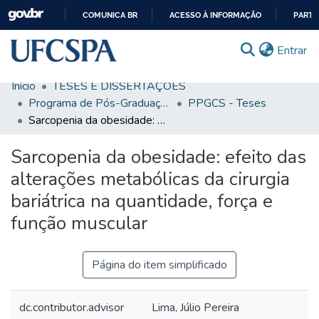
COMUNICA BR
ACESSO À INFORMAÇÃO
PARTI
IR
(c
Entrar
PARA
O
Início
TESES E DISSERTAÇÕES
CONTEÚDO
Comunidades & Coleções
Programa de Pós-Graduação em Ciências da Saúde
PPGCS - Teses
Sarcopenia da obesidade: efeito das alterações metabólicas da cirurgia bariátrica na quantidade, força e função muscular
Busca Facetada
Sarcopenia da obesidade: efeito das
Estatísticas
alterações metabólicas da cirurgia
Autoarquivamento
bariátrica na quantidade, força e
Sobre o RI-UFCSPA
função muscular
FAQ
Página do item simplificado
Ajuda
dc.contributor.advisor
Lima, Júlio Pereira