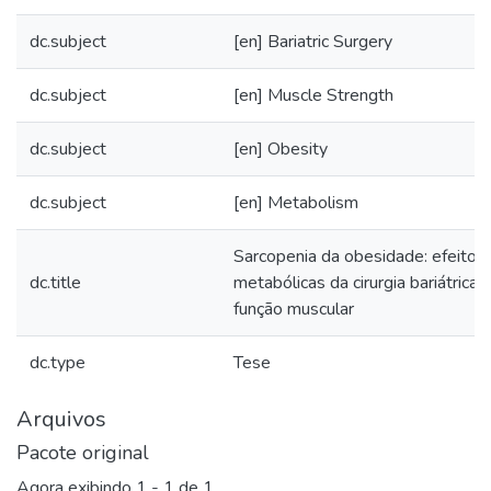
dc.subject
[en] Bariatric Surgery
dc.subject
[en] Muscle Strength
dc.subject
[en] Obesity
dc.subject
[en] Metabolism
Sarcopenia da obesidade: efeito 
dc.title
metabólicas da cirurgia bariátrica 
função muscular
dc.type
Tese
Arquivos
Pacote original
Agora exibindo
1 - 1 de 1