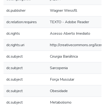
dc.publisher
Wagner Wessfll
dc.relation.requires
TEXTO - Adobe Reader
dc.rights
Acesso Aberto Imediato
dc.rights.uri
http://creativecommons.org/licen
dc.subject
Cirurgia Bariátrica
dc.subject
Sarcopenia
dc.subject
Força Muscular
dc.subject
Obesidade
dc.subject
Metabolismo