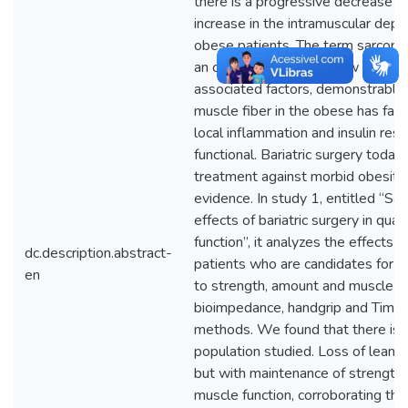
there is a progressive decrease i
increase in the intramuscular deposi
obese patients. The term sarcopen
an obese patient with low muscle
associated factors, demonstrably gr
muscle fiber in the obese has fat
local inflammation and insulin resi
functional. Bariatric surgery today
treatment against morbid obesity
evidence. In study 1, entitled “Sar
effects of bariatric surgery in qua
function”, it analyzes the effects of
dc.description.abstract-
patients who are candidates for th
en
to strength, amount and muscle f
bioimpedance, handgrip and Time
methods. We found that there is n
population studied. Loss of lean m
but with maintenance of strength a
muscle function, corroborating th