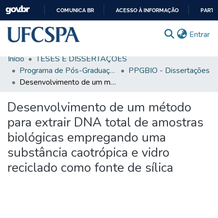
COMUNICA BR
ACESSO À INFORMAÇÃO
PARTI
IR
(c
Entrar
PARA
O
Início
TESES E DISSERTAÇÕES
CONTEÚDO
Comunidades & Coleções
Programa de Pós-Graduação em Biociências
PPGBIO - Dissertações
Desenvolvimento de um método para extrair DNA total de amostras biológicas empregando uma substância caotrópica e vidro reciclado como fonte de sílica
Busca Facetada
Desenvolvimento de um método
Estatísticas
para extrair DNA total de amostras
Autoarquivamento
biológicas empregando uma
Sobre o RI-UFCSPA
substância caotrópica e vidro
FAQ
reciclado como fonte de sílica
Ajuda