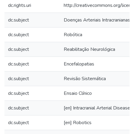
dc.rights.uri
http://creativecommons.org/licen
dc.subject
Doenças Arteriais Intracranianas
dc.subject
Robótica
dc.subject
Reabilitação Neurológica
dc.subject
Encefalopatias
dc.subject
Revisão Sistemática
dc.subject
Ensaio Clínico
dc.subject
[en] Intracranial Arterial Diseases
dc.subject
[en] Robotics