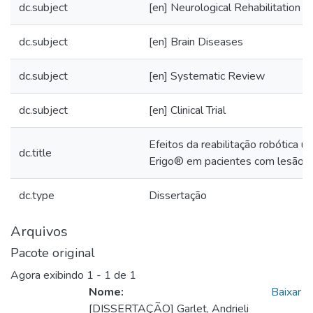
dc.subject
[en] Neurological Rehabilitation
dc.subject
[en] Brain Diseases
dc.subject
[en] Systematic Review
dc.subject
[en] Clinical Trial
Efeitos da reabilitação robótica u
dc.title
Erigo® em pacientes com lesão n
dc.type
Dissertação
Arquivos
Pacote original
Agora exibindo
1 - 1 de 1
Nome:
Baixar
[DISSERTAÇÃO] Garlet, Andrieli