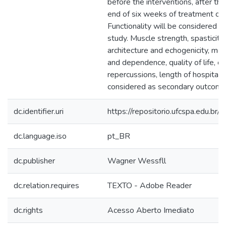
before the interventions, after the
end of six weeks of treatment or 
Functionality will be considered 
study. Muscle strength, spasticity
architecture and echogenicity, mobi
and dependence, quality of life, ca
repercussions, length of hospital 
considered as secondary outcome
dc.identifier.uri
https://repositorio.ufcspa.edu.
dc.language.iso
pt_BR
dc.publisher
Wagner Wessfll
dc.relation.requires
TEXTO - Adobe Reader
dc.rights
Acesso Aberto Imediato