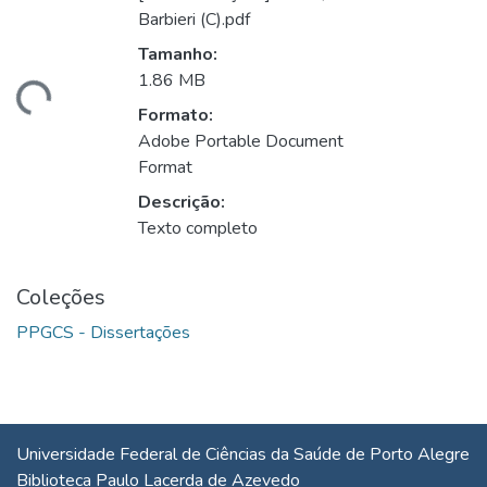
Barbieri (C).pdf
Tamanho:
ando...
1.86 MB
Formato:
Adobe Portable Document
Format
Descrição:
Texto completo
Coleções
PPGCS - Dissertações
Universidade Federal de Ciências da Saúde de Porto Alegre
Biblioteca Paulo Lacerda de Azevedo