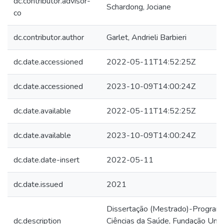
dc.contributor.advisor-
Schardong, Jociane
co
dc.contributor.author
Garlet, Andrieli Barbieri
dc.date.accessioned
2022-05-11T14:52:25Z
dc.date.accessioned
2023-10-09T14:00:24Z
dc.date.available
2022-05-11T14:52:25Z
dc.date.available
2023-10-09T14:00:24Z
dc.date.date-insert
2022-05-11
dc.date.issued
2021
Dissertação (Mestrado)-Progra
dc.description
Ciências da Saúde, Fundação Univ