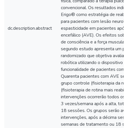
física, comparado à terapia placeb
convencional. Os resultados indic
Erigo® como estratégia de reabili
para pacientes com lesão neurológ
dc.description.abstract
espasticidade em pacientes após 
encefálico (AVE). Os efeitos sobre
de consciência e a força muscular
segundo estudo apresenta um prot
randomizado que objetiva avaliar o
robótica utilizando o dispositivo 
funcionalidade de pacientes com 
Quarenta pacientes com AVE ser
grupo controle (fisioterapia da ro
(fisioterapia de rotina mais reabili
intervenções ocorrerão todos os d
3 vezes/semana após a alta, tot
18 sessões. Os grupos serão ava
intervenções, após a décima sessã
semanas de tratamento ou 18 ses