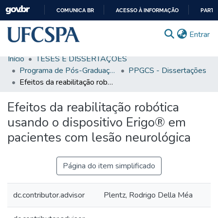
COMUNICA BR
ACESSO À INFORMAÇÃO
PARTI
IR
(c
Entrar
PARA
O
Início
TESES E DISSERTAÇÕES
CONTEÚDO
Comunidades & Coleções
Programa de Pós-Graduação em Ciências da Saúde
PPGCS - Dissertações
Efeitos da reabilitação robótica usando o dispositivo Erigo® em pacientes com lesão neurológica
Busca Facetada
Efeitos da reabilitação robótica
Estatísticas
usando o dispositivo Erigo® em
Autoarquivamento
pacientes com lesão neurológica
Sobre o RI-UFCSPA
FAQ
Página do item simplificado
Ajuda
dc.contributor.advisor
Plentz, Rodrigo Della Méa