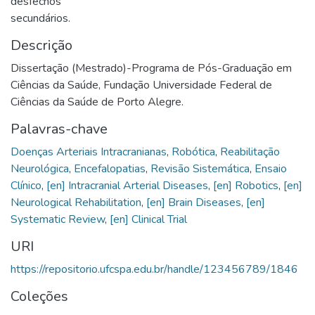
desfechos
secundários.
Descrição
Dissertação (Mestrado)-Programa de Pós-Graduação em
Ciências da Saúde, Fundação Universidade Federal de
Ciências da Saúde de Porto Alegre.
Palavras-chave
Doenças Arteriais Intracranianas
,
Robótica
,
Reabilitação
Neurológica
,
Encefalopatias
,
Revisão Sistemática
,
Ensaio
Clínico
,
[en] Intracranial Arterial Diseases
,
[en] Robotics
,
[en]
Neurological Rehabilitation
,
[en] Brain Diseases
,
[en]
Systematic Review
,
[en] Clinical Trial
URI
https://repositorio.ufcspa.edu.br/handle/123456789/1846
Coleções