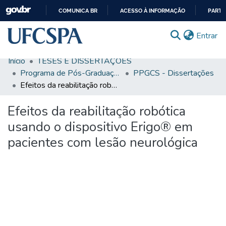
COMUNICA BR
ACESSO À INFORMAÇÃO
PARTI
IR
(c
Entrar
PARA
O
Início
TESES E DISSERTAÇÕES
CONTEÚDO
Comunidades & Coleções
Programa de Pós-Graduação em Ciências da Saúde
PPGCS - Dissertações
Efeitos da reabilitação robótica usando o dispositivo Erigo® em pacientes com lesão neurológica
Busca Facetada
Efeitos da reabilitação robótica
Estatísticas
usando o dispositivo Erigo® em
Autoarquivamento
pacientes com lesão neurológica
Sobre o RI-UFCSPA
FAQ
Ajuda