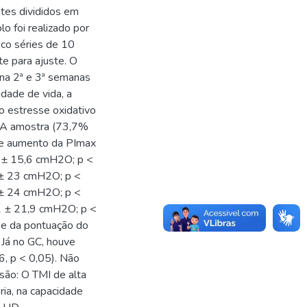
tes divididos em
o foi realizado por
nco séries de 10
e para ajuste. O
na 2ª e 3ª semanas
dade de vida, a
 o estresse oxidativo
: A amostra (73,7%
ve aumento da PImax
4 ± 15,6 cmH2O; p <
 ± 23 cmH2O; p <
 ± 24 cmH2O; p <
,2 ± 21,9 cmH2O; p <
 e da pontuação do
 Já no GC, houve
6, p < 0,05). Não
são: O TMI de alta
ria, na capacidade