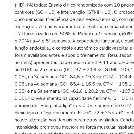
(HD). Métodos: Ensaio clínico randomizado com 20 pacien
controles (GC = 10) e intervenção (GTMI = 10). O protocol
cinco semanas (frequência de seis vezes/semana), com ci
repetições. A manovacuometria foi realizada semanalment
TMI foi realizado com 50% da PImax na 1ª semana, 60% 
e 70% na 4ª e 5ª semanas. A capacidade funcional, a quali
função endotelial, o controle autonômico cardiovascular e
foram avaliados antes e após o treinamento. Resultados
homens) apresentou idade média de 58 ± 11 anos. Hou
no GTMI na 2a semana (GC: -87 ± 21,9 vs. GTMI: -105,
0,05), na 3a semana (GC: -84,8 ± 19,3 vs. GTMI: -104,4
0,05), na 4a semana (GC: -85,4 ± 16,5 vs. GTMI: -105,1
0,05) e na 5a semana (GC: -82,6 ± 20,2 vs. GTMI: -107
0,05). Houve aumento da capacidade funcional (p = 0,01)
domínio de “Energia/fadiga” (p < 0,05) somente no GTMI.
diminuição no “Funcionamento Físico” (72 ± 35 vs. 62 ± 3
houve alteração nos demais parâmetros avaliados. Conclu
intensidade promoveu melhora na força muscular inspirató