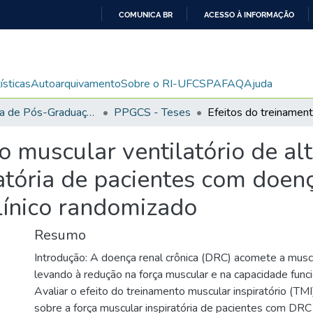
COMUNICA BR
ACESSO À INFORMAÇÃO
IR
PARA
O
ísticas
Autoarquivamento
Sobre o RI-UFCSPA
FAQ
Ajuda
CONTEÚDO
Programa de Pós-Graduação em Ciências da Saúde
PPGCS - Teses
o muscular ventilatório de al
atória de pacientes com doen
línico randomizado
Resumo
Introdução: A doença renal crônica (DRC) acomete a muscul
levando à redução na força muscular e na capacidade funci
Avaliar o efeito do treinamento muscular inspiratório (TMI
sobre a força muscular inspiratória de pacientes com DR