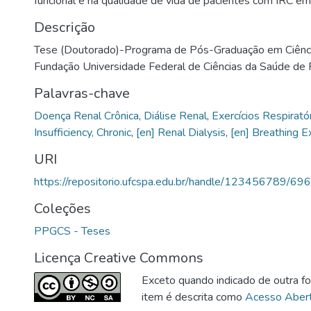
funcional e na qualidade de vida de pacientes com IRC e
Descrição
Tese (Doutorado)-Programa de Pós-Graduação em Ciênci
Fundação Universidade Federal de Ciências da Saúde de 
Palavras-chave
Doença Renal Crônica
,
Diálise Renal
,
Exercícios Respirató
Insufficiency, Chronic
,
[en] Renal Dialysis
,
[en] Breathing E
URI
https://repositorio.ufcspa.edu.br/handle/123456789/696
Coleções
PPGCS - Teses
Licença Creative Commons
Exceto quando indicado de outra fo
item é descrita como
Acesso Abert