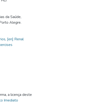
m HD.
as da Saúde,
Porto Alegre.
rios
,
[en] Renal
xercises
rma, a licença deste
o Imediato