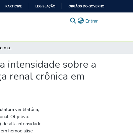
PARTICIPE
LEGISLAÇÃO
ÓRGÃOS DO GOVERNO
(current)
Entrar
Efeitos do treinamento muscular ventilatório de alta intensidade sobre a força muscular inspiratória de pacientes com doença renal crônica em hemodiálise: ensaio clínico randomizado
ta intensidade sobre a
ça renal crônica em
atura ventilatória,
onal. Objetivo:
) de alta intensidade
C em hemodiálise