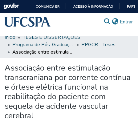
COMUNICA BR
ACESSO À INFORMAÇÃO
PARTI
IR
(c
Entrar
PARA
O
Início
TESES E DISSERTAÇÕES
CONTEÚDO
Comunidades & Coleções
Programa de Pós-Graduação em Ciências da Reabilitação
PPGCR - Teses
Associação entre estimulação transcraniana por corrente contínua e órtese elétrica funcional na reabilitação do paciente com sequela de acidente vascular cerebral
Busca Facetada
Associação entre estimulação
Estatísticas
transcraniana por corrente contínua
Autoarquivamento
e órtese elétrica funcional na
Sobre o RI-UFCSPA
reabilitação do paciente com
FAQ
sequela de acidente vascular
cerebral
Ajuda