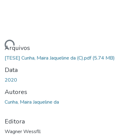
ando...
Arquivos
[TESE] Cunha, Maira Jaqueline da (C).pdf
(5.74 MB)
Data
2020
Autores
Cunha, Maira Jaqueline da
Editora
Wagner Wessfll