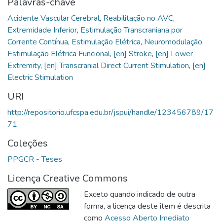
Palavras-chave
Acidente Vascular Cerebral
,
Reabilitação no AVC
,
Extremidade Inferior
,
Estimulação Transcraniana por
Corrente Contínua
,
Estimulação Elétrica
,
Neuromodulação
,
Estimulação Elétrica Funcional
,
[en] Stroke
,
[en] Lower
Extremity
,
[en] Transcranial Direct Current Stimulation
,
[en]
Electric Stimulation
URI
http://repositorio.ufcspa.edu.br/jspui/handle/123456789/17
71
Coleções
PPGCR - Teses
Licença Creative Commons
Exceto quando indicado de outra
forma, a licença deste item é descrita
como
Acesso Aberto Imediato