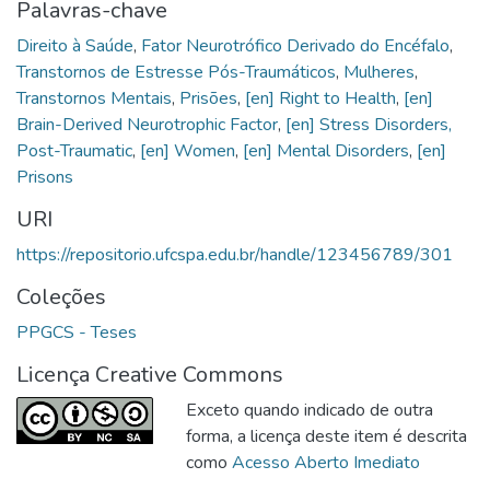
Palavras-chave
Direito à Saúde
,
Fator Neurotrófico Derivado do Encéfalo
,
Transtornos de Estresse Pós-Traumáticos
,
Mulheres
,
Transtornos Mentais
,
Prisões
,
[en] Right to Health
,
[en]
Brain-Derived Neurotrophic Factor
,
[en] Stress Disorders,
Post-Traumatic
,
[en] Women
,
[en] Mental Disorders
,
[en]
Prisons
URI
https://repositorio.ufcspa.edu.br/handle/123456789/301
Coleções
PPGCS - Teses
Licença Creative Commons
Exceto quando indicado de outra
forma, a licença deste item é descrita
como
Acesso Aberto Imediato