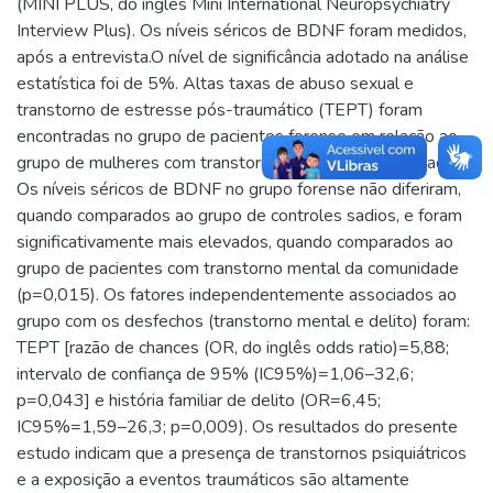
(MINI PLUS, do inglês Mini International Neuropsychiatry
Interview Plus). Os níveis séricos de BDNF foram medidos,
após a entrevista.O nível de significância adotado na análise
estatística foi de 5%. Altas taxas de abuso sexual e
transtorno de estresse pós-traumático (TEPT) foram
encontradas no grupo de pacientes forense em relação ao
grupo de mulheres com transtorno mental da comunidade.
Os níveis séricos de BDNF no grupo forense não diferiram,
quando comparados ao grupo de controles sadios, e foram
significativamente mais elevados, quando comparados ao
grupo de pacientes com transtorno mental da comunidade
(p=0,015). Os fatores independentemente associados ao
grupo com os desfechos (transtorno mental e delito) foram:
TEPT [razão de chances (OR, do inglês odds ratio)=5,88;
intervalo de confiança de 95% (IC95%)=1,06–32,6;
p=0,043] e história familiar de delito (OR=6,45;
IC95%=1,59–26,3; p=0,009). Os resultados do presente
estudo indicam que a presença de transtornos psiquiátricos
e a exposição a eventos traumáticos são altamente