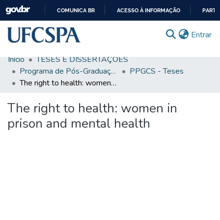
COMUNICA BR
ACESSO À INFORMAÇÃO
PARTI
IR
(c
Entrar
PARA
O
Início
TESES E DISSERTAÇÕES
CONTEÚDO
Comunidades & Coleções
Programa de Pós-Graduação em Ciências da Saúde
PPGCS - Teses
The right to health: women in prison and mental health
Busca Facetada
The right to health: women in
Estatísticas
prison and mental health
Autoarquivamento
Sobre o RI-UFCSPA
FAQ
Ajuda