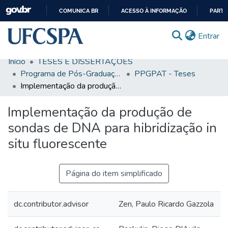
COMUNICA BR
ACESSO À INFORMAÇÃO
PARTI
IR
(c
Entrar
PARA
O
Início
TESES E DISSERTAÇÕES
CONTEÚDO
Comunidades & Coleções
Programa de Pós-Graduação em Patologia
PPGPAT - Teses
Implementação da produção de sondas de DNA para hibridização in situ fluorescente
Busca Facetada
Implementação da produção de
Estatísticas
sondas de DNA para hibridização in
Autoarquivamento
situ fluorescente
Sobre o RI-UFCSPA
FAQ
Página do item simplificado
Ajuda
dc.contributor.advisor
Zen, Paulo Ricardo Gazzola