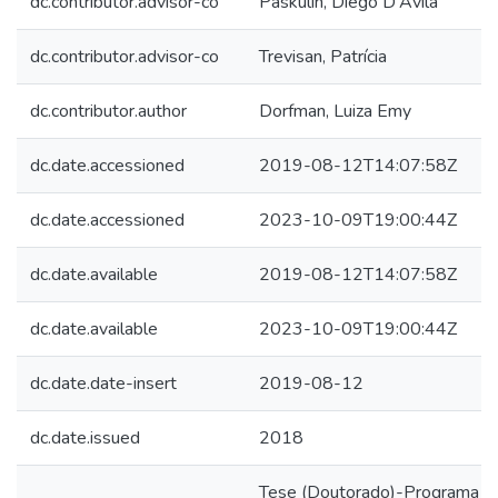
dc.contributor.advisor-co
Paskulin, Diego D'Avila
dc.contributor.advisor-co
Trevisan, Patrícia
dc.contributor.author
Dorfman, Luiza Emy
dc.date.accessioned
2019-08-12T14:07:58Z
dc.date.accessioned
2023-10-09T19:00:44Z
dc.date.available
2019-08-12T14:07:58Z
dc.date.available
2023-10-09T19:00:44Z
dc.date.date-insert
2019-08-12
dc.date.issued
2018
Tese (Doutorado)-Programa d