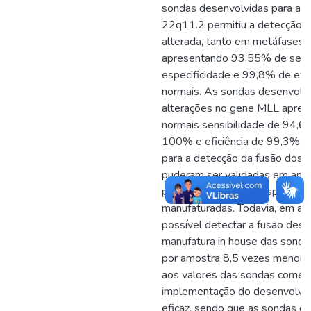
sondas desenvolvidas para a d
22q11.2 permitiu a detecção d
alterada, tanto em metáfases 
apresentando 93,55% de sensi
especificidade e 99,8% de efi
normais. As sondas desenvolvi
alterações no gene MLL apre
normais sensibilidade de 94,6
100% e eficiência de 99,3%. J
para a detecção da fusão dos
puderam ser validadas em amo
presença de sinais inespecífi
manufaturadas. Todavia, em amo
possível detectar a fusão des
manufatura in house das sond
por amostra 8,5 vezes menor
aos valores das sondas comerci
implementação do desenvolvim
eficaz, sendo que as sondas 