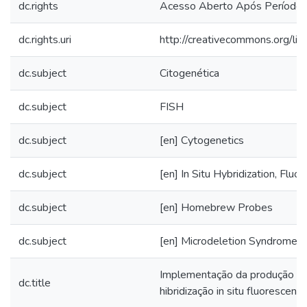
dc.rights
Acesso Aberto Após Período
dc.rights.uri
http://creativecommons.org/lic
dc.subject
Citogenética
dc.subject
FISH
dc.subject
[en] Cytogenetics
dc.subject
[en] In Situ Hybridization, Fluo
dc.subject
[en] Homebrew Probes
dc.subject
[en] Microdeletion Syndrome
Implementação da produção d
dc.title
hibridização in situ fluorescente