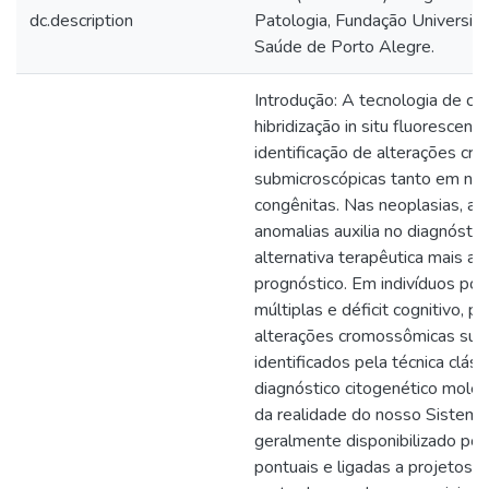
dc.description
Patologia, Fundação Universid
Saúde de Porto Alegre.
Introdução: A tecnologia de ci
hibridização in situ fluorescent
identificação de alterações c
submicroscópicas tanto em ne
congênitas. Nas neoplasias, a i
anomalias auxilia no diagnósti
alternativa terapêutica mais a
prognóstico. Em indivíduos po
múltiplas e déficit cognitivo, p
alterações cromossômicas sub
identificados pela técnica cláss
diagnóstico citogenético molec
da realidade do nosso Sistema
geralmente disponibilizado por 
pontuais e ligadas a projetos d