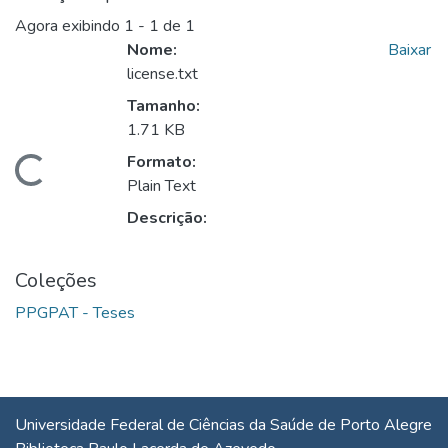
Agora exibindo
1 - 1 de 1
Nome:
Baixar
license.txt
Tamanho:
1.71 KB
Formato:
gando...
Plain Text
Descrição:
Coleções
PPGPAT - Teses
Universidade Federal de Ciências da Saúde de Porto Alegre