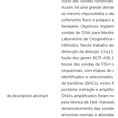
custo das sondas comerciais di
Assim, há uma grande demanda 
ou mesmo impossibilita o diagn
sofrimento físico e psíquico ao
familiares. Objetivos: Impleme
sondas de DNA para hibridizaçã
Laboratório de Citogenética d
Métodos: Neste trabalho dese
detecção da deleção 22q11.2,
fusão dos genes BCR-ABL1. O
house das sondas de FISH con
sequenciais, com etapas de ch
identificados e selecionados o
de bactérias (BACs), estes for
posterior extração e amplific
dc.description.abstract
DNAs amplificados foram mar
pela técnica de Nick-translatio
desenvolvimento das sondas, r
amostras normais e alteradas.