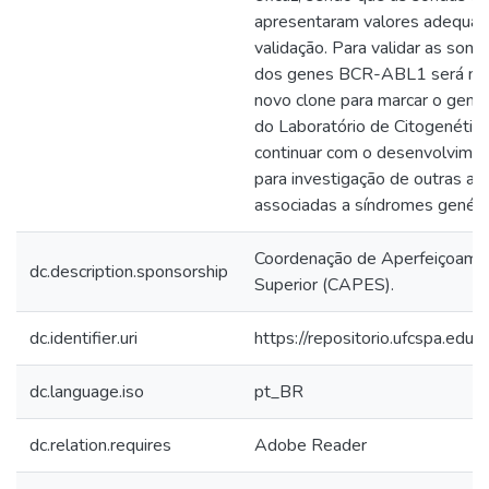
apresentaram valores adequad
validação. Para validar as son
dos genes BCR-ABL1 será nec
novo clone para marcar o gene
do Laboratório de Citogenéti
continuar com o desenvolvim
para investigação de outras a
associadas a síndromes genétic
Coordenação de Aperfeiçoamen
dc.description.sponsorship
Superior (CAPES).
dc.identifier.uri
https://repositorio.ufcspa.ed
dc.language.iso
pt_BR
dc.relation.requires
Adobe Reader