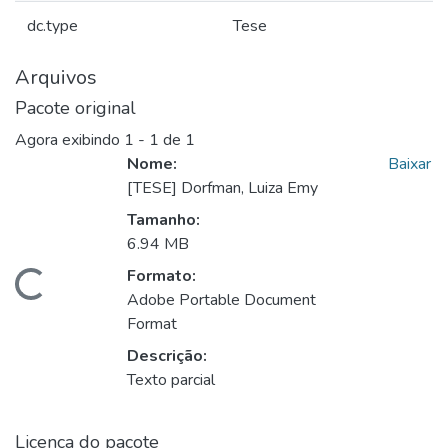
dc.type
Tese
Arquivos
Pacote original
Agora exibindo
1 - 1 de 1
Nome:
Baixar
[TESE] Dorfman, Luiza Emy
Tamanho:
6.94 MB
Formato:
gando...
Adobe Portable Document
Format
Descrição:
Texto parcial
Licença do pacote