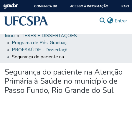
COMUNICA BR
ACESSO À INFORMAÇÃO
PARTI
IR
(c
Entrar
PARA
O
Início
TESES E DISSERTAÇÕES
CONTEÚDO
Comunidades & Coleções
Programa de Pós-Graduação em Saúde da Família
PROFSAÚDE - Dissertações
Busca Facetada
Segurança do paciente na Atenção Primária à Saúde no município de Passo Fundo, Rio Grande do Sul
Estatísticas
Segurança do paciente na Atenção
Autoarquivamento
Primária à Saúde no município de
Sobre o RI-UFCSPA
Passo Fundo, Rio Grande do Sul
FAQ
Ajuda