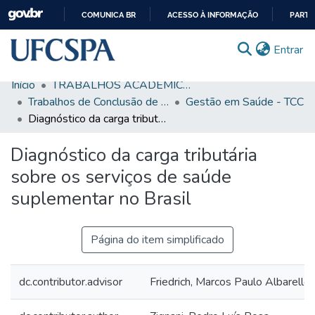
COMUNICA BR
ACESSO À INFORMAÇÃO
PARTI
IR
(c
Entrar
PARA
O
Início
TRABALHOS ACADÊMICOS
CONTEÚDO
Comunidades & Coleções
Trabalhos de Conclusão de Curso de Graduação
Gestão em Saúde - TCC
Diagnóstico da carga tributária sobre os serviços de saúde suplementar no Brasil
Busca Facetada
Diagnóstico da carga tributária
Estatísticas
sobre os serviços de saúde
Autoarquivamento
suplementar no Brasil
Sobre o RI-UFCSPA
FAQ
Página do item simplificado
Ajuda
dc.contributor.advisor
Friedrich, Marcos Paulo Albarello