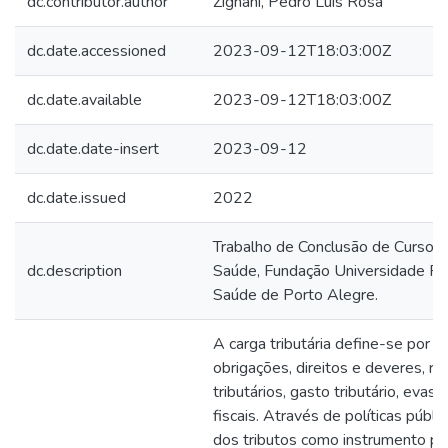
dc.contributor.author
Zignani, Pedro Luís Rosa
dc.date.accessioned
2023-09-12T18:03:00Z
dc.date.available
2023-09-12T18:03:00Z
dc.date.date-insert
2023-09-12
dc.date.issued
2022
Trabalho de Conclusão de Curso 
dc.description
Saúde, Fundação Universidade Fed
Saúde de Porto Alegre.
A carga tributária define-se por 
obrigações, direitos e deveres, re
tributários, gasto tributário, evasã
fiscais. Através de políticas públ
dos tributos como instrumento para