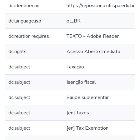
dc.identifier.uri
https://repositorio.ufcspa.edu.
dc.language.iso
pt_BR
dc.relation.requires
TEXTO - Adobe Reader
dc.rights
Acesso Aberto Imediato
dc.subject
Taxação
dc.subject
Isenção fiscal
dc.subject
Saúde suplementar
dc.subject
[en] Taxes
dc.subject
[en] Tax Exemption