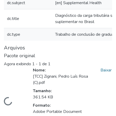
dc.subject
[en] Supplemental Health
Diagnóstico da carga tributária s
dc.title
suplementar no Brasil
dc.type
Trabalho de conclusão de gradua
Arquivos
Pacote original
Agora exibindo
1 - 1 de 1
Nome:
Baixar
[TCC] Zignani, Pedro Luís Rosa
(C).pdf
Tamanho:
361.54 KB
Carregando...
Formato:
Adobe Portable Document