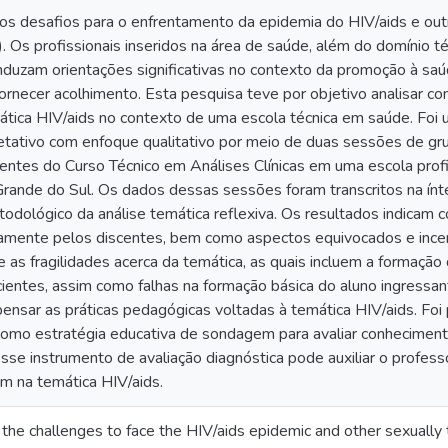
s desafios para o enfrentamento da epidemia do HIV/aids e out
). Os profissionais inseridos na área de saúde, além do domínio téc
nduzam orientações significativas no contexto da promoção à saúd
ornecer acolhimento. Esta pesquisa teve por objetivo analisar co
ática HIV/aids no contexto de uma escola técnica em saúde. Foi u
pretativo com enfoque qualitativo por meio de duas sessões de g
centes do Curso Técnico em Análises Clínicas em uma escola prof
Grande do Sul. Os dados dessas sessões foram transcritos na ín
odológico da análise temática reflexiva. Os resultados indicam 
vamente pelos discentes, bem como aspectos equivocados e incer
as fragilidades acerca da temática, as quais incluem a formação 
ientes, assim como falhas na formação básica do aluno ingressant
ensar as práticas pedagógicas voltadas à temática HIV/aids. Foi
 como estratégia educativa de sondagem para avaliar conheciment
sse instrumento de avaliação diagnóstica pode auxiliar o profess
m na temática HIV/aids.
 the challenges to face the HIV/aids epidemic and other sexually t