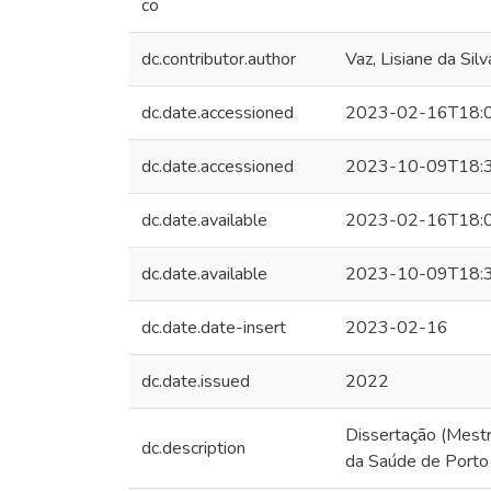
co
dc.contributor.author
Vaz, Lisiane da Silv
dc.date.accessioned
2023-02-16T18:
dc.date.accessioned
2023-10-09T18:
dc.date.available
2023-02-16T18:
dc.date.available
2023-10-09T18:
dc.date.date-insert
2023-02-16
dc.date.issued
2022
Dissertação (Mest
dc.description
da Saúde de Porto