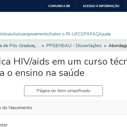
COMUNICA BR
ACESSO À INFORMAÇÃO
IR
PARA
O
ísticas
Autoarquivamento
Sobre o RI-UFCSPA
FAQ
Ajuda
CONTEÚDO
Programa de Pós-Graduação em Ensino na Saúde
PPGENSAU - Dissertações
a HIV/aids em um curso técn
ra o ensino na saúde
Página do item simplificado
e do Nascimento
nter