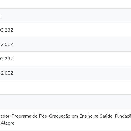
a
03:23Z
32:05Z
03:23Z
32:05Z
rado)-Programa de Pós-Graduação em Ensino na Saúde, Fundação
 Alegre.