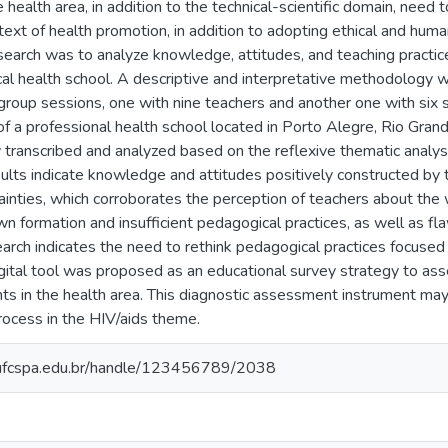
 health area, in addition to the technical-scientific domain, need to
text of health promotion, in addition to adopting ethical and human
esearch was to analyze knowledge, attitudes, and teaching practice
cal health school. A descriptive and interpretative methodology 
group sessions, one with nine teachers and another one with six 
s of a professional health school located in Porto Alegre, Rio Gra
 transcribed and analyzed based on the reflexive thematic analys
ults indicate knowledge and attitudes positively constructed by 
ainties, which corroborates the perception of teachers about the
wn formation and insufficient pedagogical practices, as well as fl
earch indicates the need to rethink pedagogical practices focuse
digital tool was proposed as an educational survey strategy to a
nts in the health area. This diagnostic assessment instrument ma
rocess in the HIV/aids theme.
io.ufcspa.edu.br/handle/123456789/2038