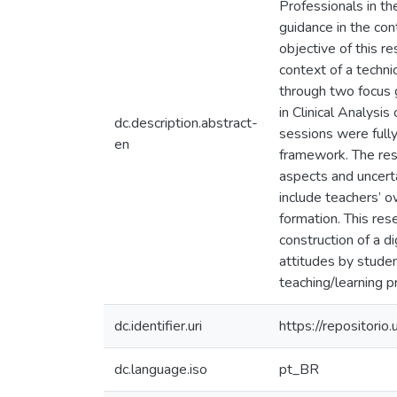
Professionals in the
guidance in the con
objective of this r
context of a techni
through two focus 
in Clinical Analysi
dc.description.abstract-
sessions were fully
en
framework. The res
aspects and uncert
include teachers’ o
formation. This res
construction of a 
attitudes by stude
teaching/learning p
dc.identifier.uri
https://repositor
dc.language.iso
pt_BR