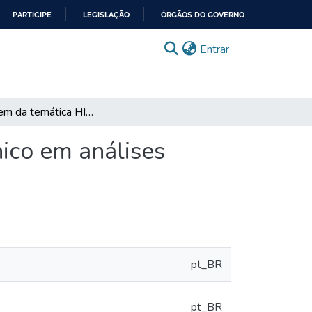
PARTICIPE
LEGISLAÇÃO
ÓRGÃOS DO GOVERNO
(current)
Entrar
Abordagem da temática HIV/aids em um curso técnico em análises clínicas: reflexões para o ensino na saúde
ico em análises
pt_BR
pt_BR