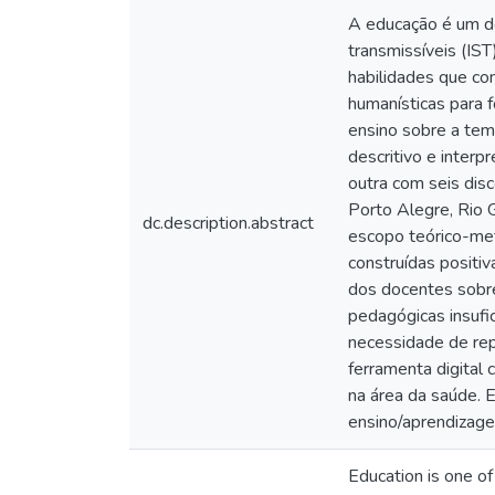
A educação é um do
transmissíveis (IST
habilidades que co
humanísticas para f
ensino sobre a tem
descritivo e inter
outra com seis dis
Porto Alegre, Rio 
dc.description.abstract
escopo teórico-met
construídas positi
dos docentes sobre 
pedagógicas insufic
necessidade de rep
ferramenta digital
na área da saúde. E
ensino/aprendizage
Education is one of