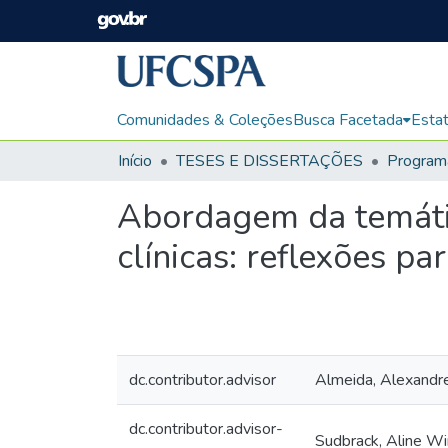
Comunidades & Coleções
Busca Facetada
Estat
Início
TESES E DISSERTAÇÕES
Abordagem da temátic
clínicas: reflexões pa
dc.contributor.advisor
Almeida, Alexandr
dc.contributor.advisor-
Sudbrack, Aline Wi