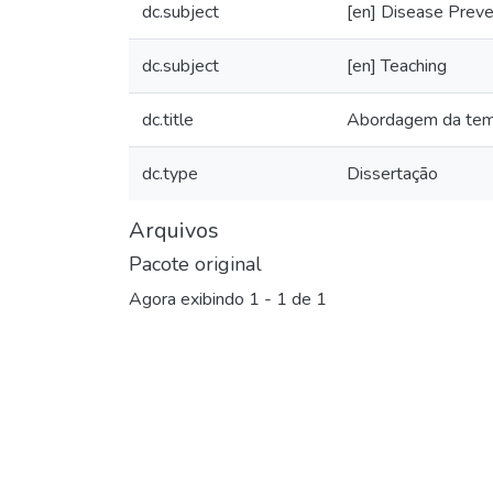
dc.subject
[en] Disease Preve
dc.subject
[en] Teaching
dc.title
Abordagem da temát
dc.type
Dissertação
Arquivos
Pacote original
Agora exibindo
1 - 1 de 1