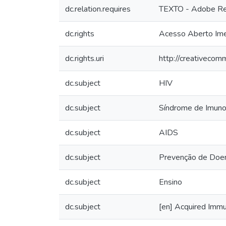
dc.relation.requires
TEXTO - Adobe R
dc.rights
Acesso Aberto Ime
dc.rights.uri
http://creativecom
dc.subject
HIV
dc.subject
Síndrome de Imunod
dc.subject
AIDS
dc.subject
Prevenção de Doe
dc.subject
Ensino
dc.subject
[en] Acquired Imm