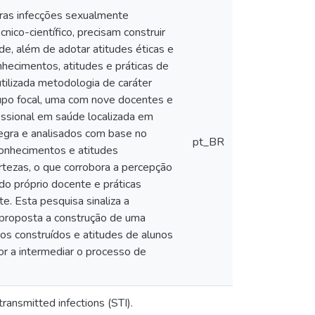
ras infecções sexualmente
nico-científico, precisam construir
e, além de adotar atitudes éticas e
nhecimentos, atitudes e práticas de
tilizada metodologia de caráter
rupo focal, uma com nove docentes e
issional em saúde localizada em
tegra e analisados com base no
pt_BR
conhecimentos e atitudes
tezas, o que corrobora a percepção
do próprio docente e práticas
e. Esta pesquisa sinaliza a
 proposta a construção de uma
os construídos e atitudes de alunos
or a intermediar o processo de
ransmitted infections (STI).