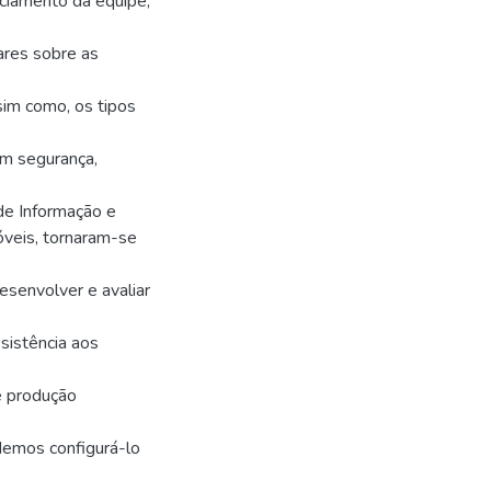
ciamento da equipe,
ares sobre as
ssim como, os tipos
om segurança,
de Informação e
óveis, tornaram-se
esenvolver e avaliar
ssistência aos
e produção
demos configurá-lo