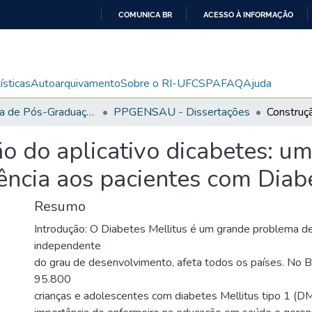
COMUNICA BR
ACESSO À INFORMAÇÃO
IR
PARA
O
ísticas
Autoarquivamento
Sobre o RI-UFCSPA
FAQ
Ajuda
CONTEÚDO
Programa de Pós-Graduação em Ensino na Saúde
PPGENSAU - Dissertações
o do aplicativo dicabetes: u
tência aos pacientes com Diabe
Resumo
Introdução: O Diabetes Mellitus é um grande problema d
independente
do grau de desenvolvimento, afeta todos os países. No Br
95.800
crianças e adolescentes com diabetes Mellitus tipo 1 (D