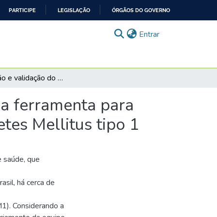
PARTICIPE
LEGISLAÇÃO
ÓRGÃOS DO GOVERNO
(current)
Entrar
Construção e validação do aplicativo dicabetes: uma ferramenta para qualificação da assistência aos pacientes com Diabetes Mellitus tipo 1
ma ferramenta para
tes Mellitus tipo 1
e saúde, que
asil, há cerca de
M1). Considerando a