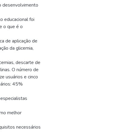
 o desenvolvimento
o educacional foi
 o que é o
ca de aplicação de
zação da glicemia,
icemias, descarte de
linas. O número de
ze usuários e cinco
uários: 45%
especialistas
omo melhor
uisitos necessários