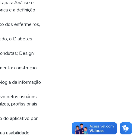
etapas: Análise e
ica e a definição
to dos enfermeiros,
dado, o Diabetes
ondutas; Design:
imento: construção
ologia da informação
ivo pelos usuários
ízes, profissionais
 do aplicativo por
ua usabilidade.