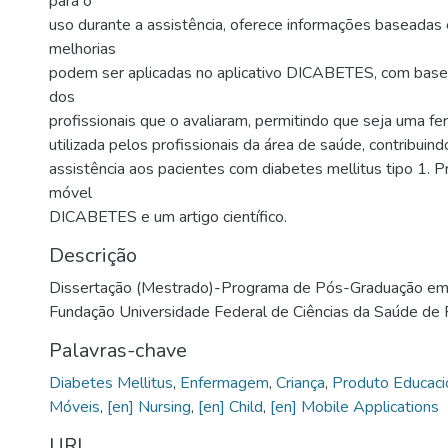
para o
uso durante a assistência, oferece informações baseadas
melhorias
podem ser aplicadas no aplicativo DICABETES, com base
dos
profissionais que o avaliaram, permitindo que seja uma f
utilizada pelos profissionais da área de saúde, contribuin
assistência aos pacientes com diabetes mellitus tipo 1. Pr
móvel
DICABETES e um artigo científico.
Descrição
Dissertação (Mestrado)-Programa de Pós-Graduação em 
Fundação Universidade Federal de Ciências da Saúde de 
Palavras-chave
Diabetes Mellitus
,
Enfermagem
,
Criança
,
Produto Educaci
Móveis
,
[en] Nursing
,
[en] Child
,
[en] Mobile Applications
URI