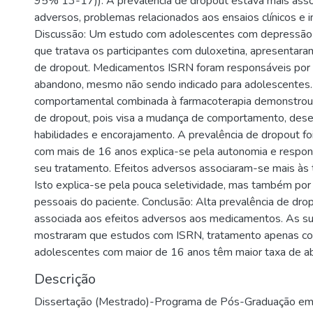
95% 13-17)). A prevalência de dropout estava mais asso
adversos, problemas relacionados aos ensaios clínicos e in
Discussão: Um estudo com adolescentes com depressão 
que tratava os participantes com duloxetina, apresentara
de dropout. Medicamentos ISRN foram responsáveis por 
abandono, mesmo não sendo indicado para adolescentes. 
comportamental combinada à farmacoterapia demonstrou
de dropout, pois visa a mudança de comportamento, des
habilidades e encorajamento. A prevalência de dropout fo
com mais de 16 anos explica-se pela autonomia e respon
seu tratamento. Efeitos adversos associaram-se mais às 
Isto explica-se pela pouca seletividade, mas também por 
pessoais do paciente. Conclusão: Alta prevalência de dro
associada aos efeitos adversos aos medicamentos. As su
mostraram que estudos com ISRN, tratamento apenas c
adolescentes com maior de 16 anos têm maior taxa de a
Descrição
Dissertação (Mestrado)-Programa de Pós-Graduação em 