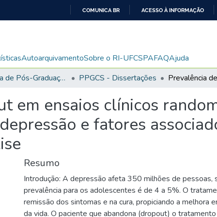
COMUNICA BR
ACESSO À INFORMAÇÃO
IR
PARA
O
ísticas
Autoarquivamento
Sobre o RI-UFCSPA
FAQ
Ajuda
CONTEÚDO
Programa de Pós-Graduação em Ciências da Saúde
PPGCS - Dissertações
ut em ensaios clínicos rando
depressão e fatores associad
ise
Resumo
Introdução: A depressão afeta 350 milhões de pessoas, 
prevalência para os adolescentes é de 4 a 5%. O tratamen
remissão dos sintomas e na cura, propiciando a melhora 
da vida. O paciente que abandona (dropout) o tratamento 