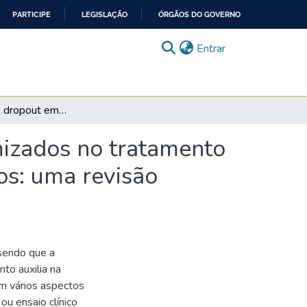
PARTICIPE
LEGISLAÇÃO
ÓRGÃOS DO GOVERNO
(current)
Entrar
Prevalência de dropout em ensaios clínicos randomizados no tratamento de adolescentes com depressão e fatores associados: uma revisão sistemática e metanálise
mizados no tratamento
os: uma revisão
sendo que a
to auxilia na
em vários aspectos
ou ensaio clínico