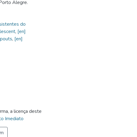
Porto Alegre.
sistentes do
lescent
,
[en]
opouts
,
[en]
rma, a licença deste
o Imediato
em