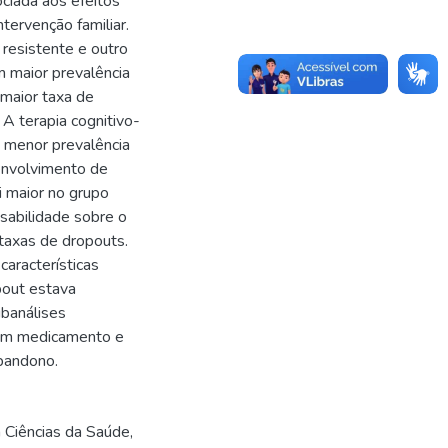
ciada aos efeitos
tervenção familiar.
resistente e outro
m maior prevalência
maior taxa de
A terapia cognitivo-
 menor prevalência
envolvimento de
i maior no grupo
sabilidade sobre o
taxas de dropouts.
características
pout estava
banálises
om medicamento e
bandono.
Ciências da Saúde,