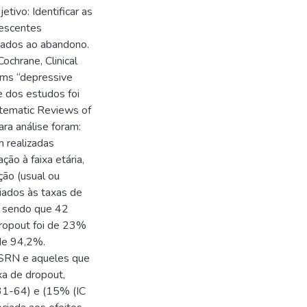
ivo: Identificar as
lescentes
iados ao abandono.
chrane, Clinical
rms “depressive
e dos estudos foi
tematic Reviews of
ara análise foram:
m realizadas
ção à faixa etária,
ção (usual ou
ciados às taxas de
s, sendo que 42
dropout foi de 23%
de 94,2%.
 ISRN e aqueles que
a de dropout,
1-64) e (15% (IC