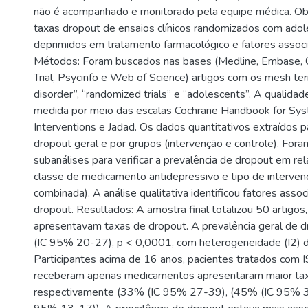
não é acompanhado e monitorado pela equipe médica. Objet
taxas dropout de ensaios clínicos randomizados com ado
deprimidos em tratamento farmacológico e fatores assoc
Métodos: Foram buscados nas bases (Medline, Embase, Co
Trial, Psycinfo e Web of Science) artigos com os mesh te
disorder”, “randomized trials” e “adolescents”. A qualidad
medida por meio das escalas Cochrane Handbook for Sys
Interventions e Jadad. Os dados quantitativos extraídos p
dropout geral e por grupos (intervenção e controle). Fora
subanálises para verificar a prevalência de dropout em rela
classe de medicamento antidepressivo e tipo de interven
combinada). A análise qualitativa identificou fatores asso
dropout. Resultados: A amostra final totalizou 50 artigo
apresentavam taxas de dropout. A prevalência geral de 
(IC 95% 20-27), p < 0,0001, com heterogeneidade (I2) 
Participantes acima de 16 anos, pacientes tratados com
receberam apenas medicamentos apresentaram maior tax
respectivamente (33% (IC 95% 27-39), (45% (IC 95% 3