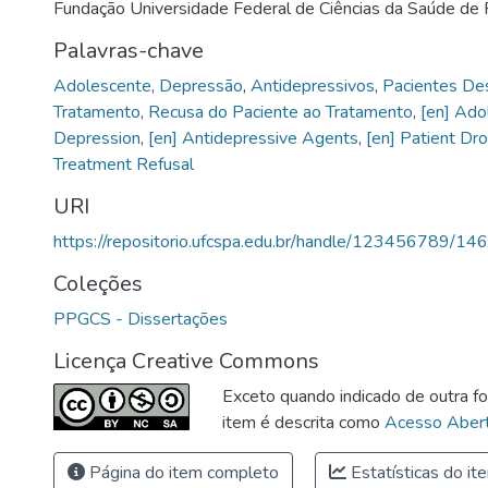
Fundação Universidade Federal de Ciências da Saúde de 
Palavras-chave
Adolescente
,
Depressão
,
Antidepressivos
,
Pacientes De
Tratamento
,
Recusa do Paciente ao Tratamento
,
[en] Ado
Depression
,
[en] Antidepressive Agents
,
[en] Patient Dr
Treatment Refusal
URI
https://repositorio.ufcspa.edu.br/handle/123456789/146
Coleções
PPGCS - Dissertações
Licença Creative Commons
Exceto quando indicado de outra fo
item é descrita como
Acesso Abert
Página do item completo
Estatísticas do it