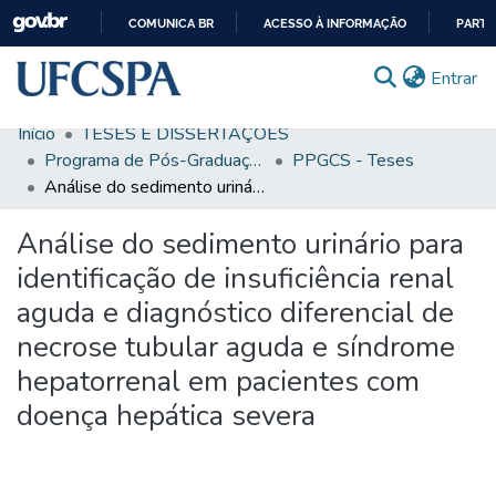
COMUNICA BR
ACESSO À INFORMAÇÃO
PARTI
IR
(c
Entrar
PARA
O
Início
TESES E DISSERTAÇÕES
CONTEÚDO
Comunidades & Coleções
Programa de Pós-Graduação em Ciências da Saúde
PPGCS - Teses
Análise do sedimento urinário para identificação de insuficiência renal aguda e diagnóstico diferencial de necrose tubular aguda e síndrome hepatorrenal em pacientes com doença hepática severa
Busca Facetada
Análise do sedimento urinário para
Estatísticas
identificação de insuficiência renal
Autoarquivamento
aguda e diagnóstico diferencial de
Sobre o RI-UFCSPA
necrose tubular aguda e síndrome
FAQ
hepatorrenal em pacientes com
doença hepática severa
Ajuda