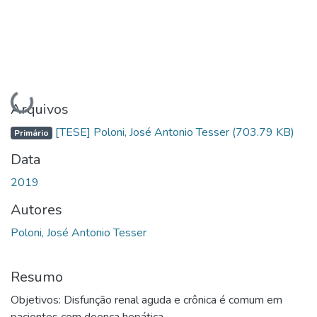
Carregando...
Arquivos
[TESE] Poloni, José Antonio Tesser
(703.79 KB)
Primário
Data
2019
Autores
Poloni, José Antonio Tesser
Resumo
Objetivos: Disfunção renal aguda e crônica é comum em
pacientes com doença hepática