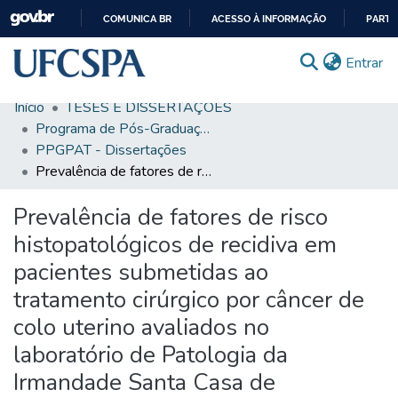
COMUNICA BR
ACESSO À INFORMAÇÃO
PARTI
IR
(c
Entrar
PARA
O
Início
TESES E DISSERTAÇÕES
CONTEÚDO
Comunidades & Coleções
Programa de Pós-Graduação em Patologia
PPGPAT - Dissertações
Busca Facetada
Prevalência de fatores de risco histopatológicos de recidiva em pacientes submetidas ao tratamento cirúrgico por câncer de colo uterino avaliados no laboratório de Patologia da Irmandade Santa Casa de Misericórdia de Porto Alegre
Estatísticas
Prevalência de fatores de risco
Autoarquivamento
histopatológicos de recidiva em
Sobre o RI-UFCSPA
pacientes submetidas ao
tratamento cirúrgico por câncer de
FAQ
colo uterino avaliados no
Ajuda
laboratório de Patologia da
Irmandade Santa Casa de