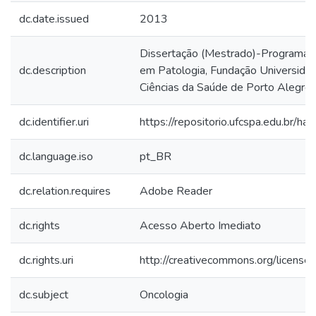
dc.date.issued
2013
Dissertação (Mestrado)-Programa 
dc.description
em Patologia, Fundação Universida
Ciências da Saúde de Porto Alegre.
dc.identifier.uri
https://repositorio.ufcspa.edu.br
dc.language.iso
pt_BR
dc.relation.requires
Adobe Reader
dc.rights
Acesso Aberto Imediato
dc.rights.uri
http://creativecommons.org/licenses
dc.subject
Oncologia