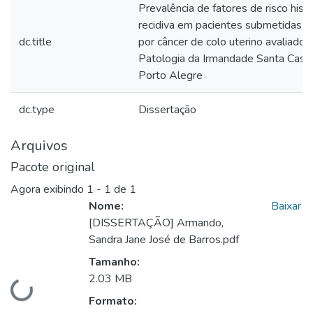
Prevalência de fatores de risco his
recidiva em pacientes submetidas ao
dc.title
por câncer de colo uterino avaliados
Patologia da Irmandade Santa Casa 
Porto Alegre
dc.type
Dissertação
Arquivos
Pacote original
Agora exibindo
1 - 1 de 1
Nome:
Baixar
[DISSERTAÇÃO] Armando,
Sandra Jane José de Barros.pdf
Tamanho:
2.03 MB
Carregando...
Formato: