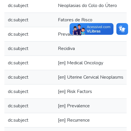
dc.subject
Neoplasias do Colo do Útero
dc.subject
Fatores de Risco
dc.subject
Prevalência
dc.subject
Recidiva
dc.subject
[en] Medical Oncology
dc.subject
[en] Uterine Cervical Neoplasms
dc.subject
[en] Risk Factors
dc.subject
[en] Prevalence
dc.subject
[en] Recurrence