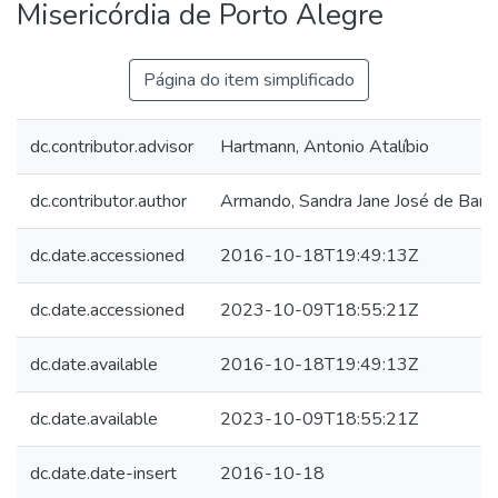
Misericórdia de Porto Alegre
Página do item simplificado
dc.contributor.advisor
Hartmann, Antonio Atalíbio
dc.contributor.author
Armando, Sandra Jane José de Barr
dc.date.accessioned
2016-10-18T19:49:13Z
dc.date.accessioned
2023-10-09T18:55:21Z
dc.date.available
2016-10-18T19:49:13Z
dc.date.available
2023-10-09T18:55:21Z
dc.date.date-insert
2016-10-18