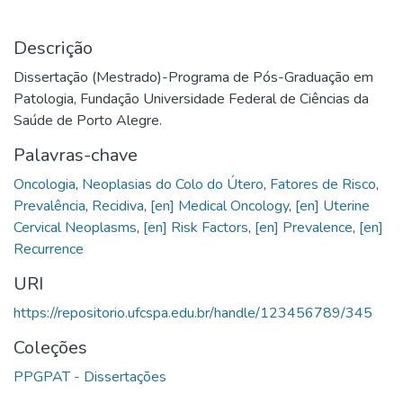
Descrição
Dissertação (Mestrado)-Programa de Pós-Graduação em
Patologia, Fundação Universidade Federal de Ciências da
Saúde de Porto Alegre.
Palavras-chave
Oncologia
,
Neoplasias do Colo do Útero
,
Fatores de Risco
,
Prevalência
,
Recidiva
,
[en] Medical Oncology
,
[en] Uterine
Cervical Neoplasms
,
[en] Risk Factors
,
[en] Prevalence
,
[en]
Recurrence
URI
https://repositorio.ufcspa.edu.br/handle/123456789/345
Coleções
PPGPAT - Dissertações