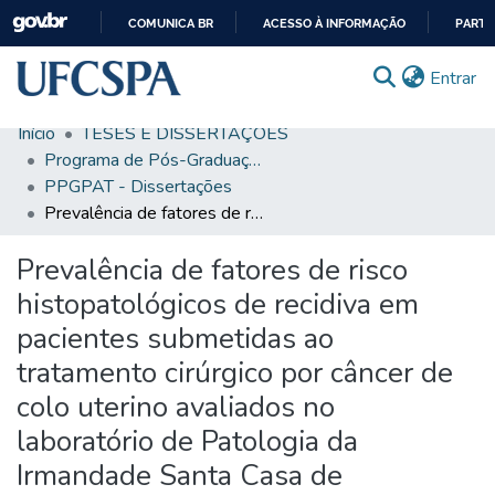
COMUNICA BR
ACESSO À INFORMAÇÃO
PARTI
IR
(c
Entrar
PARA
O
Início
TESES E DISSERTAÇÕES
CONTEÚDO
Comunidades & Coleções
Programa de Pós-Graduação em Patologia
PPGPAT - Dissertações
Busca Facetada
Prevalência de fatores de risco histopatológicos de recidiva em pacientes submetidas ao tratamento cirúrgico por câncer de colo uterino avaliados no laboratório de Patologia da Irmandade Santa Casa de Misericórdia de Porto Alegre
Estatísticas
Prevalência de fatores de risco
Autoarquivamento
histopatológicos de recidiva em
Sobre o RI-UFCSPA
pacientes submetidas ao
tratamento cirúrgico por câncer de
FAQ
colo uterino avaliados no
Ajuda
laboratório de Patologia da
Irmandade Santa Casa de