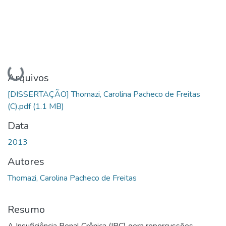
Carregando...
Arquivos
[DISSERTAÇÃO] Thomazi, Carolina Pacheco de Freitas
(C).pdf
(1.1 MB)
Data
2013
Autores
Thomazi, Carolina Pacheco de Freitas
Resumo
A Insuficiência Renal Crônica (IRC) gera repercussões