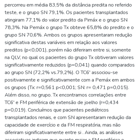
percorreu em média 83,5% da distância predita no referido
teste, e o grupo SN 79,1%. Os pacientes transplantados
atingiram 77,1% do valor predito da Pimáx e o grupo SN
78,3%. Na Pemáx o grupo Tx obteve 65,8% do predito e o
grupo SN 70,6%. Ambos os grupos apresentaram redução
significativa destas variáveis em relação aos valores
preditos (p<0,001), porém não diferiram entre si, somente
na QLV, no qual os pacientes do grupo Tx obtiveram valores
significativamente reduzidos (p=0,041) quando comparados
ao grupo SN (72,2% vs.79,2%). O TC6' associou-se
positivamente e significativamente com a Pemáx em ambos
os grupos (Tx: r=0,561 p<0,001; SN: r= 0,471 p=0,015).
Além disso, no grupo. Tx encontramos correlações entre
TC6' e FM periférica de extensão de joelho (r=0,434
p=0,019). Concluímos que pacientes pediátricos
transplantados renais, e com SN apresentaram redução da
capacidade de exercício e da FM respiratória, mas não
diferiram significativamente entre si . Ainda, as análises
associativas indicam que quanto maior a FM periférica e