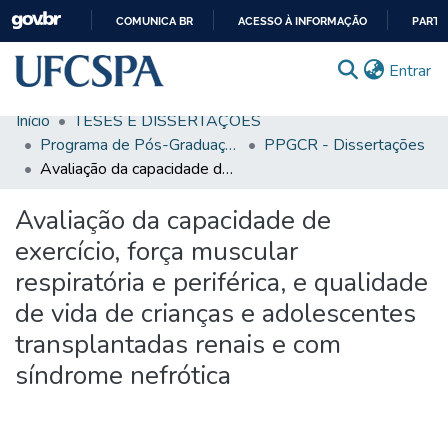
COMUNICA BR
ACESSO À INFORMAÇÃO
PARTI
IR
(c
Entrar
PARA
O
Início
TESES E DISSERTAÇÕES
CONTEÚDO
Comunidades & Coleções
Programa de Pós-Graduação em Ciências da Reabilitação
PPGCR - Dissertações
Avaliação da capacidade de exercício, força muscular respiratória e periférica, e qualidade de vida de crianças e adolescentes transplantadas renais e com síndrome nefrótica
Busca Facetada
Avaliação da capacidade de
Estatísticas
exercício, força muscular
Autoarquivamento
respiratória e periférica, e qualidade
Sobre o RI-UFCSPA
de vida de crianças e adolescentes
FAQ
transplantadas renais e com
síndrome nefrótica
Ajuda