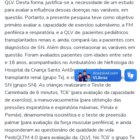
QLV. Desta forma, justifica-se a. necessidade de um estudo
para avaliar a influência dessas doenças nas variáveis. em
questão. Portanto, a presente pesquisa teve como objetivo
primário avaliar a. capacidade de exercício submáximo, a FM
periférica e respiratória, e a QLV de. pacientes pediátricos
transplantados renais e, ainda, compará-las a pacientes com.
diagnóstico de SN. Além disso, correlacionar as variáveis em
questão. Foram avaliados pacientes com idades entre sete
e 18 anos, acompanhados no Ambulatório de Nefrologia do
Hospital da Criança Santo Antônio, submetidos ao
transplante renal (grupo Tx), e crianças com diagnóstico de
SN (grupo SN). As crianças realizaram o Teste de
Caminhada de 6 minutos, TC6' (para avaliação da capacidade
de exercício), a manuovacuometria (para obtenção das
pressões inspiratória e expiratória máximas, Pimáx e
Pemáx), dinamometria isocinética e o teste de preensão
palmar (para avaliação da força muscular periférica), e ainda
responderam ao questionário de qualidade de vida
PedsQLTM 4.0 (para avaliação da. QLV). No TC6' o grupo Tx