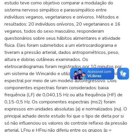
estudo teve como objetivo comparar a modulação do
sistema nervoso simpático e parassimpático entre
indivíduos veganos, vegetarianos e onívoros. Métodos e
resultados: 20 indivíduos onívoros, 20 vegetarianos e 16
veganos, todos do sexo masculino, responderam
questionários sobre seus hábitos alimentares e atividade
física. Eles foram submetidos a um eletrocardiograma e
tiveram a pressão arterial, dados antropométricos, peso,
altura e dobras cutâneas examinados. Os
eletrocardiogramas foram registrados por 10 minutos por
um sistema de Wincardio e utilizados para realizar a análise
espectral por meio de um modelo autoregressivo. Dois
componentes espectrais foram considerados: baixa
frequência (LF) de 0,040,15 Hz ou alta frequência (HF) de
0,15-0,5 Hz. Os componentes espectrais (ms2) foram
expressos em unidades absolutas (a) e normalizados (nu). O
principal achado deste estudo foi que o tipo de dieta por si
só não influenciou os valores do controle reflexo da pressão
arterial, LFnu e HFnu não diferiu entre os grupos (p =