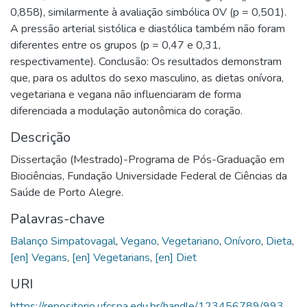
0,858), similarmente à avaliação simbólica 0V (p = 0,501).
A pressão arterial sistólica e diastólica também não foram
diferentes entre os grupos (p = 0,47 e 0,31,
respectivamente). Conclusão: Os resultados demonstram
que, para os adultos do sexo masculino, as dietas onívora,
vegetariana e vegana não influenciaram de forma
diferenciada a modulação autonômica do coração.
Descrição
Dissertação (Mestrado)-Programa de Pós-Graduação em
Biociências, Fundação Universidade Federal de Ciências da
Saúde de Porto Alegre.
Palavras-chave
Balanço Simpatovagal
,
Vegano
,
Vegetariano
,
Onívoro
,
Dieta
,
[en] Vegans
,
[en] Vegetarians
,
[en] Diet
URI
https://repositorio.ufcspa.edu.br/handle/123456789/993