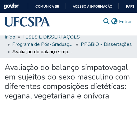
COMUNICA BR
ACESSO À INFORMAÇÃO
PARTI
IR
(c
Entrar
PARA
O
Início
TESES E DISSERTAÇÕES
CONTEÚDO
Comunidades & Coleções
Programa de Pós-Graduação em Biociências
PPGBIO - Dissertações
Avaliação do balanço simpatovagal em sujeitos do sexo masculino com diferentes composições dietéticas: vegana, vegetariana e onívora
Busca Facetada
Avaliação do balanço simpatovagal
Estatísticas
em sujeitos do sexo masculino com
Autoarquivamento
diferentes composições dietéticas:
Sobre o RI-UFCSPA
vegana, vegetariana e onívora
FAQ
Ajuda