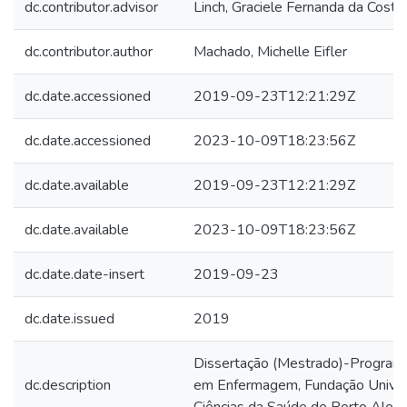
dc.contributor.advisor
Linch, Graciele Fernanda da Costa
dc.contributor.author
Machado, Michelle Eifler
dc.date.accessioned
2019-09-23T12:21:29Z
dc.date.accessioned
2023-10-09T18:23:56Z
dc.date.available
2019-09-23T12:21:29Z
dc.date.available
2023-10-09T18:23:56Z
dc.date.date-insert
2019-09-23
dc.date.issued
2019
Dissertação (Mestrado)-Program
dc.description
em Enfermagem, Fundação Univer
Ciências da Saúde de Porto Alegr