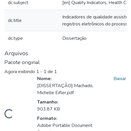
dc.subject
[en] Quality Indicators, Health Car
Indicadores de qualidade assistenc
dc.title
registros eletrônicos do proces
dc.type
Dissertação
Arquivos
Pacote original
Agora exibindo
1 - 1 de 1
Nome:
Baixar
[DISSERTAÇÃO] Machado,
Michelle Eifler.pdf
Tamanho:
903.87 KB
gando...
Formato:
Adobe Portable Document