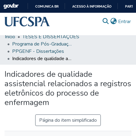
COMUNICA BR
ACESSO À INFORMAÇÃO
PARTI
IR
(c
Entrar
PARA
O
Início
TESES E DISSERTAÇÕES
CONTEÚDO
Comunidades & Coleções
Programa de Pós-Graduação em Enfermagem
PPGENF - Dissertações
Busca Facetada
Indicadores de qualidade assistencial relacionados a registros eletrônicos do processo de enfermagem
Estatísticas
Indicadores de qualidade
Autoarquivamento
assistencial relacionados a registros
Sobre o RI-UFCSPA
eletrônicos do processo de
enfermagem
FAQ
Ajuda
Página do item simplificado