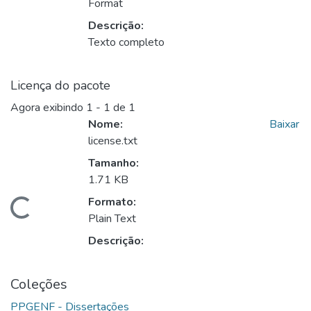
Format
Descrição:
Texto completo
Licença do pacote
Agora exibindo
1 - 1 de 1
Nome:
Baixar
license.txt
Tamanho:
1.71 KB
Formato:
gando...
Plain Text
Descrição:
Coleções
PPGENF - Dissertações