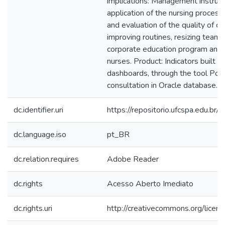
implications: Management instrume
application of the nursing process
and evaluation of the quality of ca
improving routines, resizing teams
corporate education program and te
nurses. Product: Indicators built in
dashboards, through the tool Pow
consultation in Oracle database.
dc.identifier.uri
https://repositorio.ufcspa.edu.
dc.language.iso
pt_BR
dc.relation.requires
Adobe Reader
dc.rights
Acesso Aberto Imediato
dc.rights.uri
http://creativecommons.org/licen