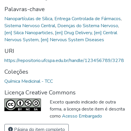
Palavras-chave
Nanopartículas de Sílica
,
Entrega Controlada de Fármacos
,
Sistema Nervoso Central
,
Doenças do Sistema Nervoso
,
[en] Silica Nanoparticles
,
[en] Drug Delivery
,
[en] Central
Nervous System
,
[en] Nervous System Diseases
URI
https://repositorio.ufcspa.edu.br/handle/123456789/3278
Coleções
Química Medicinal - TCC
Licença Creative Commons
Exceto quando indicado de outra
forma, a licença deste item é descrita
como
Acesso Embargado
Página do item completo