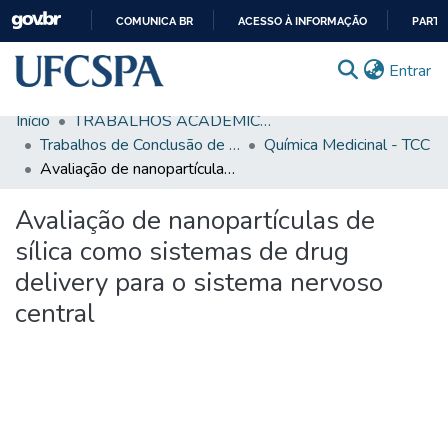
COMUNICA BR
ACESSO À INFORMAÇÃO
PARTI
IR
(c
Entrar
PARA
O
Início
TRABALHOS ACADÊMICOS
CONTEÚDO
Comunidades & Coleções
Trabalhos de Conclusão de Curso de Graduação
Química Medicinal - TCC
Avaliação de nanopartículas de sílica como sistemas de drug delivery para o sistema nervoso central
Busca Facetada
Avaliação de nanopartículas de
Estatísticas
sílica como sistemas de drug
Autoarquivamento
delivery para o sistema nervoso
Sobre o RI-UFCSPA
central
FAQ
Ajuda