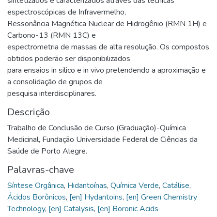
sintetizados e caracterizados através das técnicas
espectroscópicas de Infravermelho,
Ressonância Magnética Nuclear de Hidrogênio (RMN 1H) e
Carbono-13 (RMN 13C) e
espectrometria de massas de alta resolução. Os compostos
obtidos poderão ser disponibilizados
para ensaios in silico e in vivo pretendendo a aproximação e
a consolidação de grupos de
pesquisa interdisciplinares.
Descrição
Trabalho de Conclusão de Curso (Graduação)-Química
Medicinal, Fundação Universidade Federal de Ciências da
Saúde de Porto Alegre.
Palavras-chave
Síntese Orgânica
,
Hidantoínas
,
Química Verde
,
Catálise
,
Ácidos Borônicos
,
[en] Hydantoins
,
[en] Green Chemistry
Technology
,
[en] Catalysis
,
[en] Boronic Acids