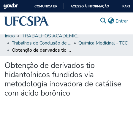
COMUNICA BR
ACESSO À INFORMAÇÃO
PARTI
IR
(c
Entrar
PARA
O
Início
TRABALHOS ACADÊMICOS
CONTEÚDO
Comunidades & Coleções
Trabalhos de Conclusão de Curso de Graduação
Química Medicinal - TCC
Obtenção de derivados tio hidantoínicos fundidos via metodologia inovadora de catálise com ácido borônico
Busca Facetada
Obtenção de derivados tio
Estatísticas
hidantoínicos fundidos via
Autoarquivamento
metodologia inovadora de catálise
Sobre o RI-UFCSPA
com ácido borônico
FAQ
Ajuda