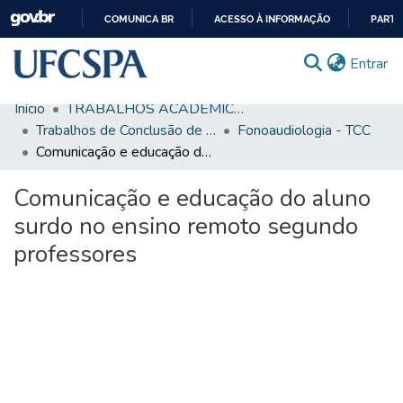
COMUNICA BR
ACESSO À INFORMAÇÃO
PARTI
IR
(c
Entrar
PARA
O
Início
TRABALHOS ACADÊMICOS
CONTEÚDO
Comunidades & Coleções
Trabalhos de Conclusão de Curso de Graduação
Fonoaudiologia - TCC
Comunicação e educação do aluno surdo no ensino remoto segundo professores
Busca Facetada
Comunicação e educação do aluno
Estatísticas
surdo no ensino remoto segundo
Autoarquivamento
professores
Sobre o RI-UFCSPA
FAQ
Ajuda