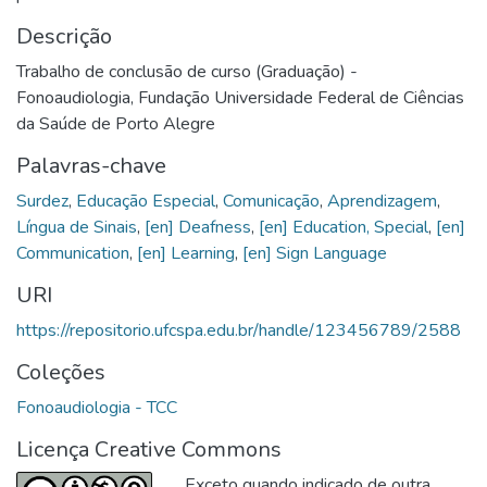
Descrição
Trabalho de conclusão de curso (Graduação) -
Fonoaudiologia, Fundação Universidade Federal de Ciências
da Saúde de Porto Alegre
Palavras-chave
Surdez
,
Educação Especial
,
Comunicação
,
Aprendizagem
,
Língua de Sinais
,
[en] Deafness
,
[en] Education, Special
,
[en]
Communication
,
[en] Learning
,
[en] Sign Language
URI
https://repositorio.ufcspa.edu.br/handle/123456789/2588
Coleções
Fonoaudiologia - TCC
Licença Creative Commons
Exceto quando indicado de outra