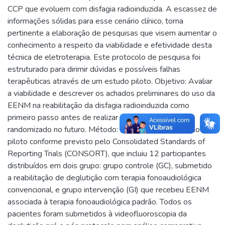
CCP que evoluem com disfagia radioinduzida. A escassez de
informações sólidas para esse cenário clínico, torna
pertinente a elaboração de pesquisas que visem aumentar o
conhecimento a respeito da viabilidade e efetividade desta
técnica de eletroterapia. Este protocolo de pesquisa foi
estruturado para dirimir dúvidas e possíveis falhas
terapêuticas através de um estudo piloto. Objetivo: Avaliar
a viabilidade e descrever os achados preliminares do uso da
EENM na reabilitação da disfagia radioinduzida como
primeiro passo antes de realizar um ensaio clínico
randomizado no futuro. Método: Trata-se de um estudo
piloto conforme previsto pelo Consolidated Standards of
Reporting Trials (CONSORT), que incluiu 12 participantes
distribuídos em dois grupo: grupo controle (GC), submetido
a reabilitação de deglutição com terapia fonoaudiológica
convencional, e grupo intervenção (GI) que recebeu EENM
associada à terapia fonoaudiológica padrão. Todos os
pacientes foram submetidos à videofluoroscopia da