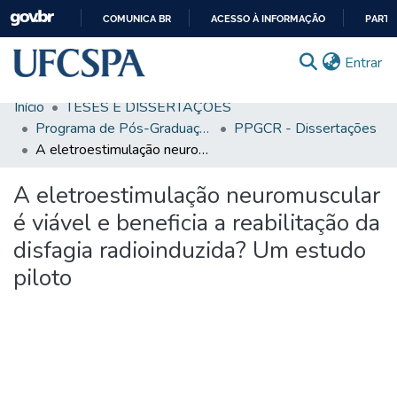
COMUNICA BR
ACESSO À INFORMAÇÃO
PARTI
IR
(c
Entrar
PARA
O
Início
TESES E DISSERTAÇÕES
CONTEÚDO
Comunidades & Coleções
Programa de Pós-Graduação em Ciências da Reabilitação
PPGCR - Dissertações
A eletroestimulação neuromuscular é viável e beneficia a reabilitação da disfagia radioinduzida? Um estudo piloto
Busca Facetada
A eletroestimulação neuromuscular
Estatísticas
é viável e beneficia a reabilitação da
Autoarquivamento
disfagia radioinduzida? Um estudo
Sobre o RI-UFCSPA
piloto
FAQ
Ajuda