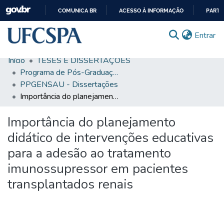
COMUNICA BR
ACESSO À INFORMAÇÃO
PARTI
IR
(c
Entrar
PARA
O
Início
TESES E DISSERTAÇÕES
CONTEÚDO
Comunidades & Coleções
Programa de Pós-Graduação em Ensino na Saúde
PPGENSAU - Dissertações
Busca Facetada
Importância do planejamento didático de intervenções educativas para a adesão ao tratamento imunossupressor em pacientes transplantados renais
Estatísticas
Importância do planejamento
Autoarquivamento
didático de intervenções educativas
Sobre o RI-UFCSPA
para a adesão ao tratamento
imunossupressor em pacientes
FAQ
transplantados renais
Ajuda