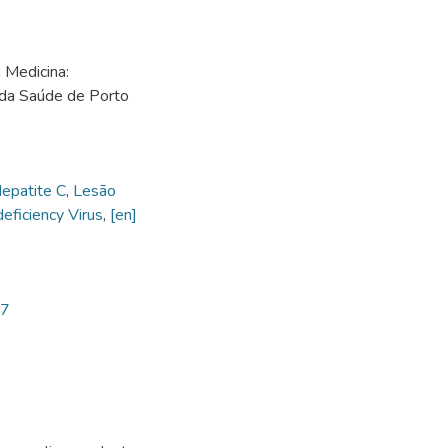
Medicina:
 da Saúde de Porto
epatite C
,
Lesão
ficiency Virus
,
[en]
77