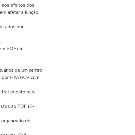
o aos efeitos dos
em afetar a função
ectados por
.
DF e SOF na
tuários de um centro
os por HIV/HCV com
 tratamento para
ostos ao TDF (E-
 organizado de