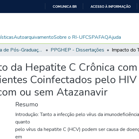
COMUNICA BR
ACESSO À INFORMAÇÃO
IR
PARA
O
ísticas
Autoarquivamento
Sobre o RI-UFCSPA
FAQ
Ajuda
CONTEÚDO
Programa de Pós-Graduação em Medicina: Hepatologia
PPGHEP - Dissertações
o da Hepatite C Crônica com
entes Coinfectados pelo HIV
com ou sem Atazanavir
Resumo
Introdução: Tanto a infecção pelo vírus da imunodeficiênc
quanto
pelo vírus da hepatite C (HCV) podem ser causa de doença
em