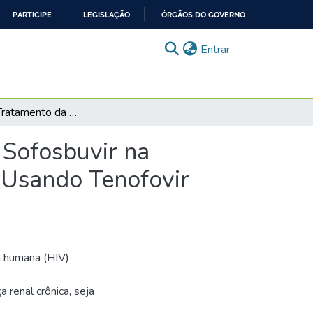
PARTICIPE
LEGISLAÇÃO
ÓRGÃOS DO GOVERNO
(current)
Entrar
Impacto do Tratamento da Hepatite C Crônica com Sofosbuvir na Função Renal em Pacientes Coinfectados pelo HIV Usando Tenofovir Disoproxil Fumarato com ou sem Atazanavir
 Sofosbuvir na
 Usando Tenofovir
ia humana (HIV)
 renal crônica, seja