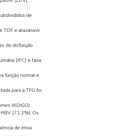
pasvir (LDV);
subdivididos de
e TDF e atazanavir
io de disfunção
rinária (IPC) e taxa
ava função normal e
otada para a TFG foi
comes (KDIGO).
+RBV (71.2%). Os
lência de etnia