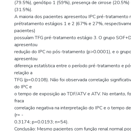
(79.5%), genótipo 1 (59%), presença de cirrose (20.5%) 
(31.5%).
A maioria dos pacientes apresentou IPC pré-tratamento
prétratamento estágios 1 e 2 (67% e 27%, respectivam
pacientes)
possuíam TFG pré-tratamento estágio 3. O grupo SO
apresentou
redução do IPC no pós-tratamento (p>0.0001), e o gr
apresentou
diferença estatística entre o período pré-tratamento e 
relação a
TFG (p=0.0108). Não foi observada correlação significativ
do IPC e
o tempo de exposição ao TDF/ATV e ATV. No entanto, f
fraca
correlação negativa na interpretação do IPC e o tempo d
(r= -
0.3174; p=0.0193; n=54).
Conclusão: Mesmo pacientes com função renal normal po