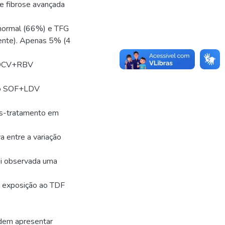
e fibrose avançada
 normal (66%) e TFG
ente). Apenas 5% (4
F+DCV+RBV
upo SOF+LDV
pós-tratamento em
a entre a variação
oi observada uma
e exposição ao TDF
dem apresentar