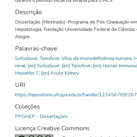
durante o período inicial da terapia para o HCV.
Descrição
Dissertação (Mestrado)-Programa de Pós-Graduação em 
Hepatologia, Fundação Universidade Federal de Ciências
Alegre.
Palavras-chave
Sofosbuvir
,
Tenofovir
,
Vírus da imunodeficiência humana
,
H
renal
,
[en] Sofosbuvir
,
[en] Tenofovir
,
[en] Human Immunode
Hepatitis C
,
[en] Acute Kidney
URI
https://repositorio.ufcspa.edu.br/handle/123456789/26
Coleções
PPGHEP - Dissertações
Licença Creative Commons