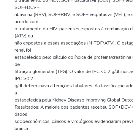
o tratamento do HCV: SOF+ daclatasvir (DCV); SOF+ ledi
SOF+DCV+
ribavirina (RBV); SOF+RBV; e SOF+ velpatasvir (VEL); e 
acordo com
o tratamento do HIV: pacientes expostos à combinação d
(ATV) ou
não expostos a essas associações (N-TDF/ATV). O estág
renal foi
estabelecido pelo cálculo do índice de proteína/creatinina u
de
filtração glomerular (TFG). O valor de IPC <0.2 g/dl indic
IPC ≥0.2
g/dl determinava alterações tubulares. A classificação ad
a
estabelecida pela Kidney Disease Improving Global Out
Resultados: A maioria dos pacientes recebeu SOF+DCV
dados
socioeconômicos, clínicos e virológicos evidenciaram preva
branca