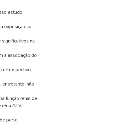
osso estudo
na exposição ao
significativos na
m a associação do
 retrospectivo,
, entretanto, não
na função renal de
F e/ou ATV.
de perto,