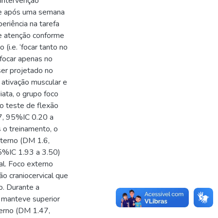
intervenção
) e após uma semana
eriência na tarefa
de atenção conforme
(i.e. ‘focar tanto no
‘focar apenas no
aser projetado no
 ativação muscular e
iata, o grupo foco
 teste de flexão
7, 95%IC 0.20 a
 o treinamento, o
xterno (DM 1.6,
5%IC 1.93 a 3.50)
al. Foco externo
o craniocervical que
o. Durante a
 manteve superior
terno (DM 1.47,