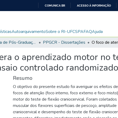
COMUNICA BR
ACESSO À INFORMAÇÃO
IR
PARA
O
ísticas
Autoarquivamento
Sobre o RI-UFCSPA
FAQ
Ajuda
CONTEÚDO
Programa de Pós-Graduação em Ciências da Reabilitação
PPGCR - Dissertações
era o aprendizado motor no t
nsaio controlado randomizad
Resumo
O objetivo do presente estudo foi averiguar os efeitos de
focos de atenção (foco interno, foco externo e foco misto
motor do teste de flexão craniocervical. Foram coletados
muscular dos flexores superficiais de pescoço, amplitud
craniocervical e desempenho do teste de flexão craniocer