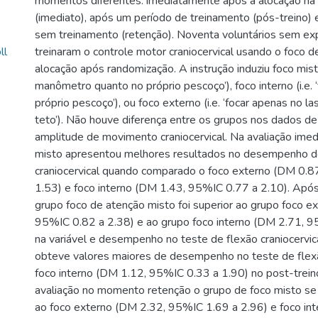
momentos diferentes: imediatamente após a alocação na 
(imediato), após um período de treinamento (pós-treino
sem treinamento (retenção). Noventa voluntários sem exp
ll
treinaram o controle motor craniocervical usando o foco 
alocação após randomização. A instrução induziu foco misto 
manômetro quanto no próprio pescoço’), foco interno (i.e. 
próprio pescoço’), ou foco externo (i.e. ‘focar apenas no l
teto’). Não houve diferença entre os grupos nos dados de
amplitude de movimento craniocervical. Na avaliação imed
misto apresentou melhores resultados no desempenho do
craniocervical quando comparado o foco externo (DM 0.8
1.53) e foco interno (DM 1.43, 95%IC 0.77 a 2.10). Após
grupo foco de atenção misto foi superior ao grupo foco e
95%IC 0.82 a 2.38) e ao grupo foco interno (DM 2.71, 9
na variável e desempenho no teste de flexão craniocervic
obteve valores maiores de desempenho no teste de flexã
foco interno (DM 1.12, 95%IC 0.33 a 1.90) no post-trein
avaliação no momento retenção o grupo de foco misto se
ao foco externo (DM 2.32, 95%IC 1.69 a 2.96) e foco in