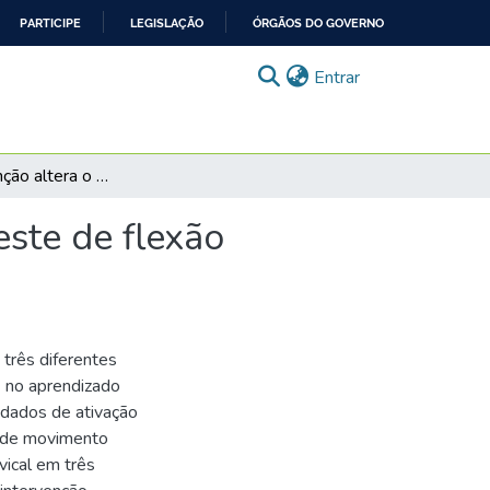
PARTICIPE
LEGISLAÇÃO
ÓRGÃOS DO GOVERNO
(current)
Entrar
O foco de atenção altera o aprendizado motor no teste de flexão craniocervical? Um ensaio controlado randomizado
este de flexão
o
 três diferentes
) no aprendizado
 dados de ativação
e de movimento
vical em três