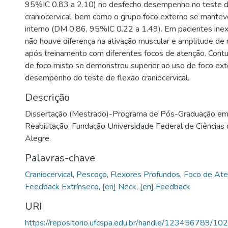
95%IC 0.83 a 2.10) no desfecho desempenho no teste d
craniocervical, bem como o grupo foco externo se mantev
interno (DM 0.86, 95%IC 0.22 a 1.49). Em pacientes ine
não houve diferença na ativação muscular e amplitude de
após treinamento com diferentes focos de atenção. Contu
de foco misto se demonstrou superior ao uso de foco exte
desempenho do teste de flexão craniocervical.
Descrição
Dissertação (Mestrado)-Programa de Pós-Graduação em 
Reabilitação, Fundação Universidade Federal de Ciências
Alegre.
Palavras-chave
Craniocervical
,
Pescoço
,
Flexores Profundos
,
Foco de At
Feedback Extrínseco
,
[en] Neck
,
[en] Feedback
URI
https://repositorio.ufcspa.edu.br/handle/123456789/10