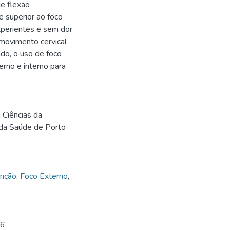
e flexão
e superior ao foco
xperientes e sem dor
 movimento cervical
do, o uso de foco
rno e interno para
Ciências da
 da Saúde de Porto
enção
,
Foco Externo
,
26