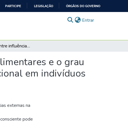
PARTICIPE
LEGISLAÇÃO
ÓRGÃOS DO GOVERNO
(current)
Entrar
Correlação entre influências externas nos hábitos alimentares e o grau de processamento de alimentos e seu estado nutricional em indivíduos com Diabetes Mellitus tipo 2
alimentares e o grau
ional em indivíduos
cias externas na
 consciente pode