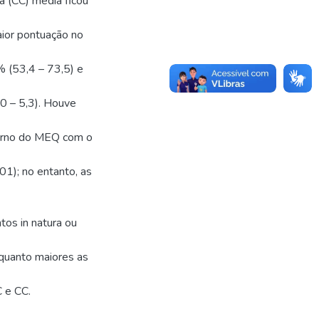
ra (CC) média ficou
aior pontuação no
 (53,4 – 73,5) e
(0 – 5,3). Houve
xterno do MEQ com o
01); no entanto, as
tos in natura ou
quanto maiores as
C e CC.