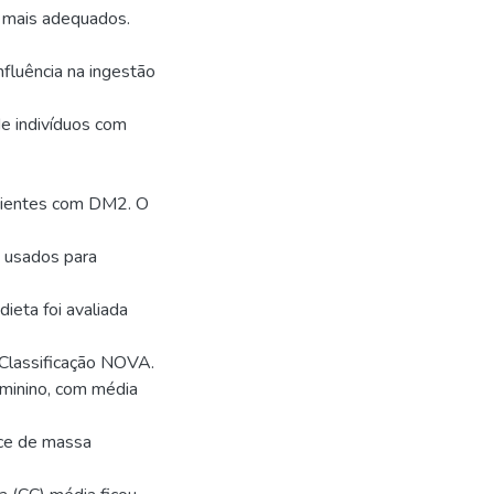
s mais adequados.
nfluência na ingestão
de indivíduos com
cientes com DM2. O
 usados para
ieta foi avaliada
Classificação NOVA.
minino, com média
ice de massa