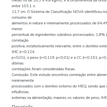
médio foi de 30,3 ± 4,6 kg/m2, e a circunferência da cintu
entre 103,1 ±
11,7 cm. O Sistema de Classificação NOVA identificou m
consumo de
alimentos in natura e minimamente processados de 64,4%
menor
percentual de ingredientes culinários processados, 1,8% 
correlação
positiva, estatisticamente relevante, entre o domínio e
IMC (r=0,124;
p<0,01), o peso (r=0,119; p<0,01) e a CC (r=0,151; p<0,
últimas
correlações foram consideradas fracas.
Conclusão: Este estudo encontrou correlação entre alimen
minimamente
processados com o domínio externo do MEQ, sendo que 
influências
externas na alimentação, maiores os valores de peso, IM
Descrição