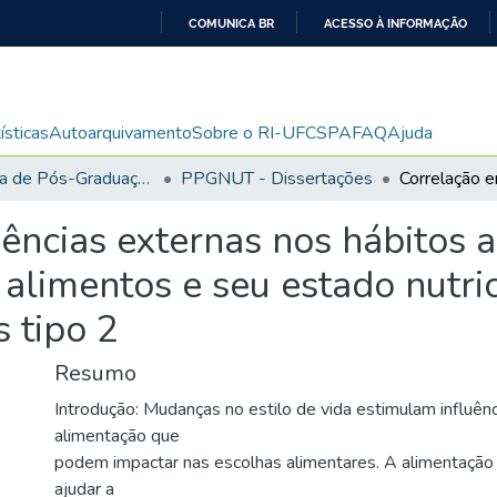
COMUNICA BR
ACESSO À INFORMAÇÃO
IR
PARA
O
ísticas
Autoarquivamento
Sobre o RI-UFCSPA
FAQ
Ajuda
CONTEÚDO
Programa de Pós-Graduação em Ciências da Nutrição
PPGNUT - Dissertações
uências externas nos hábitos 
alimentos e seu estado nutric
 tipo 2
Resumo
Introdução: Mudanças no estilo de vida estimulam influên
alimentação que
podem impactar nas escolhas alimentares. A alimentação
ajudar a