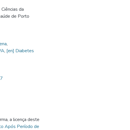
Ciências da
Saúde de Porto
ena
,
VA
,
[en] Diabetes
27
rma, a licença deste
to Após Período de