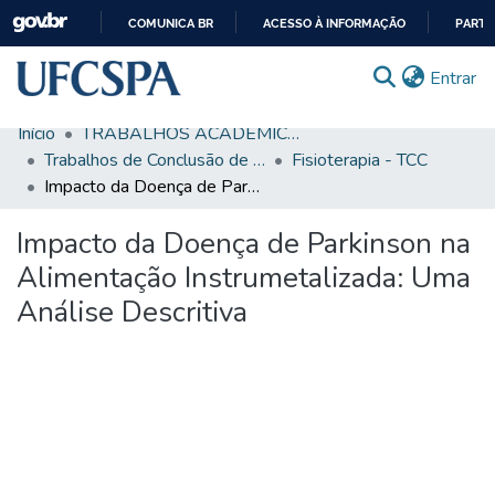
COMUNICA BR
ACESSO À INFORMAÇÃO
PARTI
IR
(c
Entrar
PARA
O
Início
TRABALHOS ACADÊMICOS
CONTEÚDO
Comunidades & Coleções
Trabalhos de Conclusão de Curso de Graduação
Fisioterapia - TCC
Impacto da Doença de Parkinson na Alimentação Instrumetalizada: Uma Análise Descritiva
Busca Facetada
Impacto da Doença de Parkinson na
Estatísticas
Alimentação Instrumetalizada: Uma
Autoarquivamento
Análise Descritiva
Sobre o RI-UFCSPA
FAQ
Ajuda