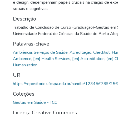
e design, desempenham papéis cruciais na criação de expe
sociais e cognitivas.
Descrição
Trabalho de Conclusão de Curso (Graduação)-Gestão em
Universidade Federal de Ciências da Saúde de Porto Aleg
Palavras-chave
Ambiência
,
Serviços de Saúde
,
Acreditação
,
Checklist
,
Hu
Ambience
,
[en] Health Services
,
[en] Accreditation
,
[en] C
Humanization
URI
https://repositorio.ufcspa.edu.br/handle/123456789/25
Coleções
Gestão em Saúde - TCC
Licença Creative Commons