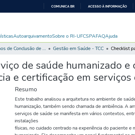
COMUNICA BR
ACESSO À INFORMAÇÃO
IR
PARA
O
ísticas
Autoarquivamento
Sobre o RI-UFCSPA
FAQ
Ajuda
CONTEÚDO
Trabalhos de Conclusão de Curso de Graduação
Gestão em Saúde - TCC
rviço de saúde humanizado e c
ia e certificação em serviços
Resumo
Este trabalho analisou a arquitetura no ambiente de saúd
humanização, também sendo chamada de ambiência. A amb
serviços de saúde se manifesta em vários contextos, entr
instalações
físicas, no cuidado centrado na experiência do paciente e