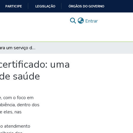
PARTICIPE
LEGISLAÇÃO
ÓRGÃOS DO GOVERNO
(current)
Entrar
Checklist para um serviço de saúde humanizado e certificado: uma análise sobre ambiência e certificação em serviços de saúde
ertificado: uma
 de saúde
e, com o foco em
iência, dentro dos
e eles, nas
 no atendimento