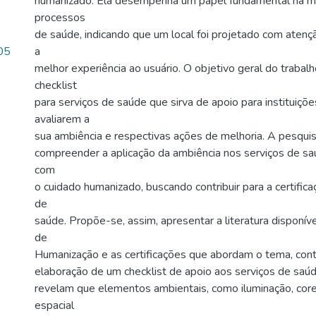
humanizado. Ela desempenha um papel fundamental na m
processos
de saúde, indicando que um local foi projetado com atenç
05
a
melhor experiência ao usuário. O objetivo geral do trabal
checklist
para serviços de saúde que sirva de apoio para instituiçõ
avaliarem a
sua ambiência e respectivas ações de melhoria. A pesqui
compreender a aplicação da ambiência nos serviços de sa
com
o cuidado humanizado, buscando contribuir para a certifica
de
saúde. Propõe-se, assim, apresentar a literatura disponível
de
Humanização e as certificações que abordam o tema, cont
elaboração de um checklist de apoio aos serviços de saú
revelam que elementos ambientais, como iluminação, core
espacial