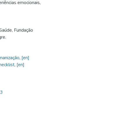
riências emocionais,
 Saúde, Fundação
re.
manização
,
[en]
hecklist
,
[en]
63