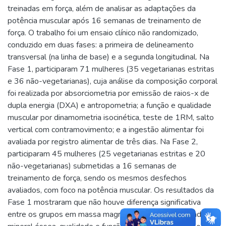
treinadas em força, além de analisar as adaptações da
potência muscular após 16 semanas de treinamento de
força. O trabalho foi um ensaio clínico não randomizado,
conduzido em duas fases: a primeira de delineamento
transversal (na linha de base) e a segunda longitudinal. Na
Fase 1, participaram 71 mulheres (35 vegetarianas estritas
e 36 não-vegetarianas), cuja análise da composição corporal
foi realizada por absorciometria por emissão de raios-x de
dupla energia (DXA) e antropometria; a função e qualidade
muscular por dinamometria isocinética, teste de 1RM, salto
vertical com contramovimento; e a ingestão alimentar foi
avaliada por registro alimentar de três dias. Na Fase 2,
participaram 45 mulheres (25 vegetarianas estritas e 20
não-vegetarianas) submetidas a 16 semanas de
treinamento de força, sendo os mesmos desfechos
avaliados, com foco na potência muscular. Os resultados da
Fase 1 mostraram que não houve diferença significativa
entre os grupos em massa magra, conteúdo e densidade