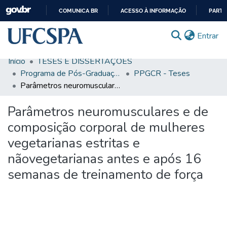
COMUNICA BR
ACESSO À INFORMAÇÃO
PARTI
IR
(c
Entrar
PARA
O
Início
TESES E DISSERTAÇÕES
CONTEÚDO
Comunidades & Coleções
Programa de Pós-Graduação em Ciências da Reabilitação
PPGCR - Teses
Parâmetros neuromusculares e de composição corporal de mulheres vegetarianas estritas e nãovegetarianas antes e após 16 semanas de treinamento de força
Busca Facetada
Parâmetros neuromusculares e de
Estatísticas
composição corporal de mulheres
Autoarquivamento
vegetarianas estritas e
Sobre o RI-UFCSPA
nãovegetarianas antes e após 16
FAQ
semanas de treinamento de força
Ajuda