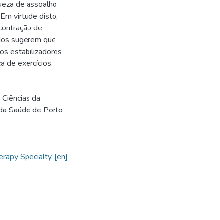
ueza de assoalho
Em virtude disto,
contração de
ados sugerem que
os estabilizadores
a de exercícios.
Ciências da
 da Saúde de Porto
erapy Specialty
,
[en]