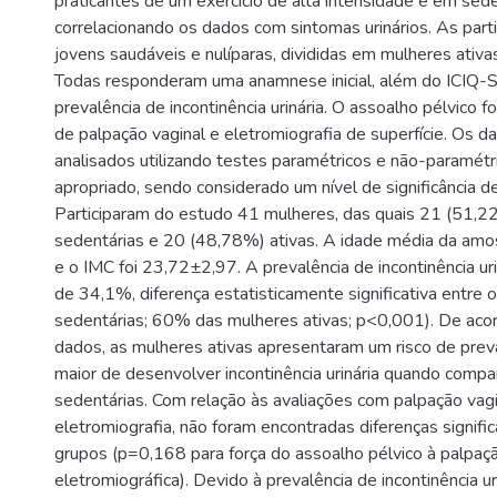
praticantes de um exercício de alta intensidade e em sede
correlacionando os dados com sintomas urinários. As part
jovens saudáveis e nulíparas, divididas em mulheres ativa
Todas responderam uma anamnese inicial, além do ICIQ-S
prevalência de incontinência urinária. O assoalho pélvico f
de palpação vaginal e eletromiografia de superfície. Os d
analisados utilizando testes paramétricos e não-paramét
apropriado, sendo considerado um nível de significância 
Participaram do estudo 41 mulheres, das quais 21 (51,
sedentárias e 20 (48,78%) ativas. A idade média da amo
e o IMC foi 23,72±2,97. A prevalência de incontinência uri
de 34,1%, diferença estatisticamente significativa entre
sedentárias; 60% das mulheres ativas; p<0,001). De aco
dados, as mulheres ativas apresentaram um risco de prev
maior de desenvolver incontinência urinária quando compa
sedentárias. Com relação às avaliações com palpação vagi
eletromiografia, não foram encontradas diferenças signific
grupos (p=0,168 para força do assoalho pélvico à palpa
eletromiográfica). Devido à prevalência de incontinência ur