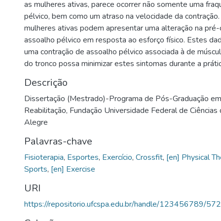
as mulheres ativas, parece ocorrer não somente uma fraq
pélvico, bem como um atraso na velocidade da contração. 
mulheres ativas podem apresentar uma alteração na pré-
assoalho pélvico em resposta ao esforço físico. Estes d
uma contração de assoalho pélvico associada à de múscul
do tronco possa minimizar estes sintomas durante a prátic
Descrição
Dissertação (Mestrado)-Programa de Pós-Graduação em 
Reabilitação, Fundação Universidade Federal de Ciências
Alegre
Palavras-chave
Fisioterapia
,
Esportes
,
Exercício
,
Crossfit
,
[en] Physical Th
Sports
,
[en] Exercise
URI
https://repositorio.ufcspa.edu.br/handle/123456789/572