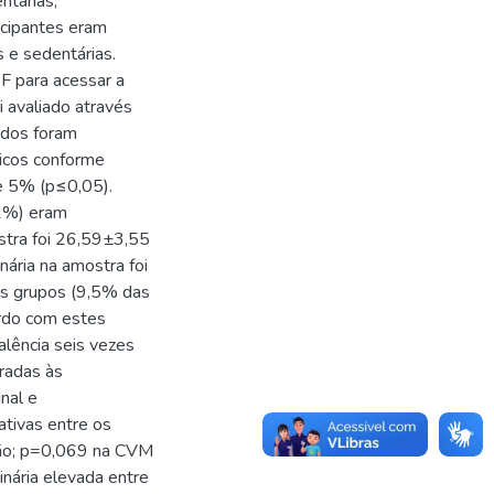
ntárias,
icipantes eram
s e sedentárias.
F para acessar a
oi avaliado através
ados foram
ricos conforme
de 5% (p≤0,05).
22%) eram
stra foi 26,59±3,55
nária na amostra foi
 os grupos (9,5% das
rdo com estes
alência seis vezes
radas às
nal e
ativas entre os
ção; p=0,069 na CVM
inária elevada entre