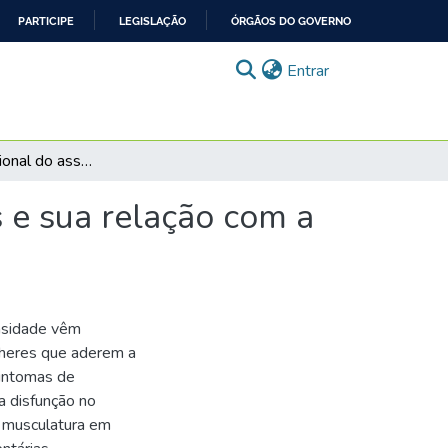
PARTICIPE
LEGISLAÇÃO
ÓRGÃOS DO GOVERNO
(current)
Entrar
Avaliação funcional do assoalho pélvico em atletas e sua relação com a incontinência urinária
s e sua relação com a
ensidade vêm
lheres que aderem a
intomas de
a disfunção no
a musculatura em