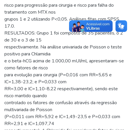
risco para progressão para cirurgia e risco para falha do
tratamento com MTX nos
grupos 1 e 2 utilizando P<0,05. Análises fitas com SPSS
17.0.
RESULTADOS: Grupo 1 foi composto de 35 pacientes, o 2
de 30 e o 3 de 15
respectivamente. Na análise univariada de Poisson o teste
positivo para Chlamidia
e o beta-hCG acima de 1.000,00 mUI/mL apresentaram-se
como fatores de risco
para evolução para cirurgia (P=0,016 com RR=5,65 e
IC=1,38-23,2; e P=0,033 com
RR=3,00 e IC=1,10-8,22 respectivamente), sendo este
risco mantido quando
controlado os fatores de confusão através da regressão
multivariada de Poisson
(P=0,011 com RR=5,92 e IC=1,49-23,5 e P=0,033 com
RR=2,91 e IC=1,097,74