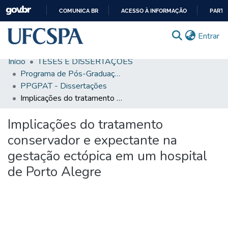
COMUNICA BR
ACESSO À INFORMAÇÃO
PARTI
IR
(c
Entrar
PARA
O
Início
TESES E DISSERTAÇÕES
CONTEÚDO
Comunidades & Coleções
Programa de Pós-Graduação em Patologia
PPGPAT - Dissertações
Busca Facetada
Implicações do tratamento conservador e expectante na gestação ectópica em um hospital de Porto Alegre
Estatísticas
Implicações do tratamento
Autoarquivamento
conservador e expectante na
Sobre o RI-UFCSPA
gestação ectópica em um hospital
de Porto Alegre
FAQ
Ajuda