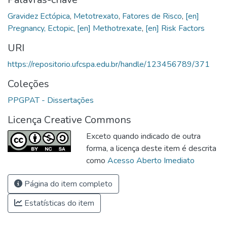
Gravidez Ectópica
,
Metotrexato
,
Fatores de Risco
,
[en]
Pregnancy, Ectopic
,
[en] Methotrexate
,
[en] Risk Factors
URI
https://repositorio.ufcspa.edu.br/handle/123456789/371
Coleções
PPGPAT - Dissertações
Licença Creative Commons
Exceto quando indicado de outra
forma, a licença deste item é descrita
como
Acesso Aberto Imediato
Página do item completo
Estatísticas do item