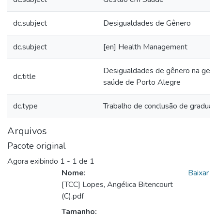
dc.subject
Desigualdades de Gênero
dc.subject
[en] Health Management
Desigualdades de gênero na ges
dc.title
saúde de Porto Alegre
dc.type
Trabalho de conclusão de gradua
Arquivos
Pacote original
Agora exibindo
1 - 1 de 1
Nome:
Baixar
[TCC] Lopes, Angélica Bitencourt
(C).pdf
Tamanho: