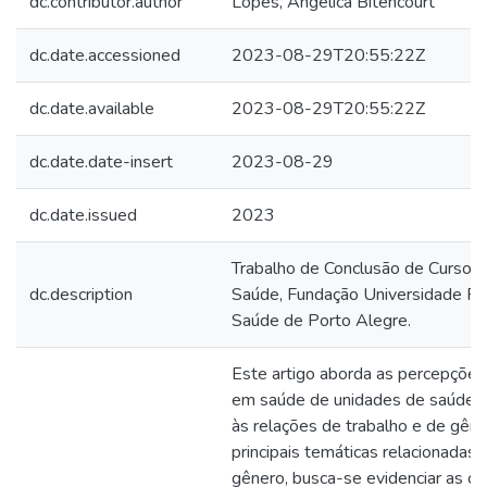
dc.contributor.author
Lopes, Angélica Bitencourt
dc.date.accessioned
2023-08-29T20:55:22Z
dc.date.available
2023-08-29T20:55:22Z
dc.date.date-insert
2023-08-29
dc.date.issued
2023
Trabalho de Conclusão de Curso 
dc.description
Saúde, Fundação Universidade Fed
Saúde de Porto Alegre.
Este artigo aborda as percepções
em saúde de unidades de saúde d
às relações de trabalho e de gên
principais temáticas relacionadas
gênero, busca-se evidenciar as o