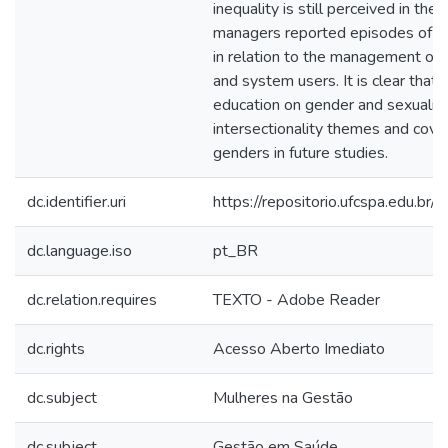
inequality is still perceived in th
managers reported episodes of inva
in relation to the management of t
and system users. It is clear tha
education on gender and sexuality
intersectionality themes and cove
genders in future studies.
dc.identifier.uri
https://repositorio.ufcspa.edu.
dc.language.iso
pt_BR
dc.relation.requires
TEXTO - Adobe Reader
dc.rights
Acesso Aberto Imediato
dc.subject
Mulheres na Gestão
dc.subject
Gestão em Saúde