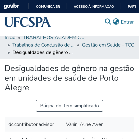
COMUNICA BR
ACESSO À INFORMAÇÃO
PARTI
IR
(c
Entrar
PARA
O
Início
TRABALHOS ACADÊMICOS
CONTEÚDO
Comunidades & Coleções
Trabalhos de Conclusão de Curso de Graduação
Gestão em Saúde - TCC
Desigualdades de gênero na gestão em unidades de saúde de Porto Alegre
Busca Facetada
Desigualdades de gênero na gestão
Estatísticas
em unidades de saúde de Porto
Autoarquivamento
Alegre
Sobre o RI-UFCSPA
FAQ
Página do item simplificado
Ajuda
dc.contributor.advisor
Vanin, Aline Aver