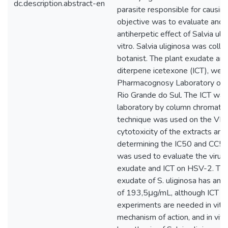
dc.description.abstract-en
parasite responsible for causin
objective was to evaluate and c
antiherpetic effect of Salvia ul
vitro. Salvia uliginosa was colle
botanist. The plant exudate an
diterpene icetexone (ICT), were
Pharmacognosy Laboratory of th
Rio Grande do Sul. The ICT was
laboratory by column chromatog
technique was used on the VERO
cytotoxicity of the extracts an
determining the IC50 and CC50
was used to evaluate the virucid
exudate and ICT on HSV-2. The 
exudate of S. uliginosa has anti
of 193,5μg/mL, although ICT do
experiments are needed in vitro
mechanism of action, and in vivo