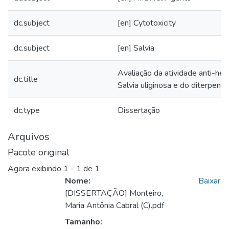
dc.subject
[en] Cytotoxicity
dc.subject
[en] Salvia
Avaliação da atividade anti-he
dc.title
Salvia uliginosa e do diterpeno
dc.type
Dissertação
Arquivos
Pacote original
Agora exibindo
1 - 1 de 1
Nome:
Baixar
[DISSERTAÇÃO] Monteiro,
Maria Antônia Cabral (C).pdf
Tamanho: