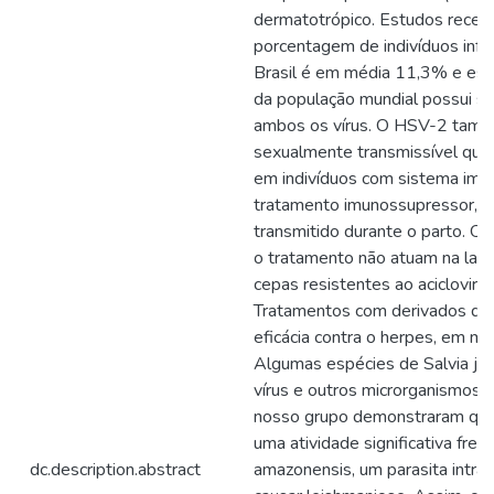
dermatotrópico. Estudos recent
porcentagem de indivíduos inf
Brasil é em média 11,3% e es
da população mundial possui so
ambos os vírus. O HSV-2 tamb
sexualmente transmissível que
em indivíduos com sistema imun
tratamento imunossupressor, o
transmitido durante o parto. Os 
o tratamento não atuam na latên
cepas resistentes ao aciclovir, p
Tratamentos com derivados de
eficácia contra o herpes, em mod
Algumas espécies de Salvia já 
vírus e outros microrganismos. 
nosso grupo demonstraram que 
uma atividade significativa fren
dc.description.abstract
amazonensis, um parasita intrac