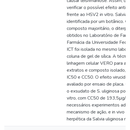
causar leishmaniose. Assim, o o
verificar o possível efeito anti-
frente ao HSV2 in vitro. Salvia 
identificada por um botânico. O
composto majoritário, o diterpe
obtidos no Laboratório de Far
Farmácia da Universidade Feder
ICT foi isolada no mesmo labor
coluna de gel de sílica. A técnic
linhagem celular VERO para a a
extratos e composto isolado, 
IC50 e CC50. O efeito virucida
avaliado por ensaio de placa. O
o exsudato de S. uliginosa possu
vitro, com CC50 de 193,5μg/mL
necessários experimentos adicion
mecanismo de ação, e in vivo pa
herpética da Salvia uliginosa n