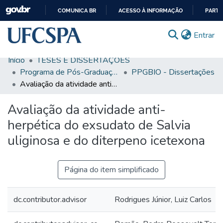
COMUNICA BR
ACESSO À INFORMAÇÃO
PARTI
IR
(c
Entrar
PARA
O
Início
TESES E DISSERTAÇÕES
CONTEÚDO
Comunidades & Coleções
Programa de Pós-Graduação em Biociências
PPGBIO - Dissertações
Avaliação da atividade anti-herpética do exsudato de Salvia uliginosa e do diterpeno icetexona
Busca Facetada
Avaliação da atividade anti-
Estatísticas
herpética do exsudato de Salvia
Autoarquivamento
uliginosa e do diterpeno icetexona
Sobre o RI-UFCSPA
FAQ
Página do item simplificado
Ajuda
dc.contributor.advisor
Rodrigues Júnior, Luiz Carlos