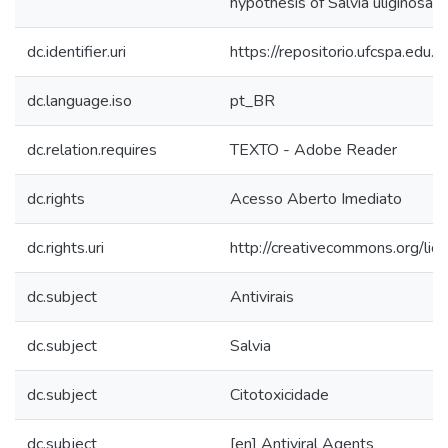
hypothesis of Salvia uliginosa in
dc.identifier.uri
https://repositorio.ufcspa.ed
dc.language.iso
pt_BR
dc.relation.requires
TEXTO - Adobe Reader
dc.rights
Acesso Aberto Imediato
dc.rights.uri
http://creativecommons.org/lic
dc.subject
Antivirais
dc.subject
Salvia
dc.subject
Citotoxicidade
dc.subject
[en] Antiviral Agents