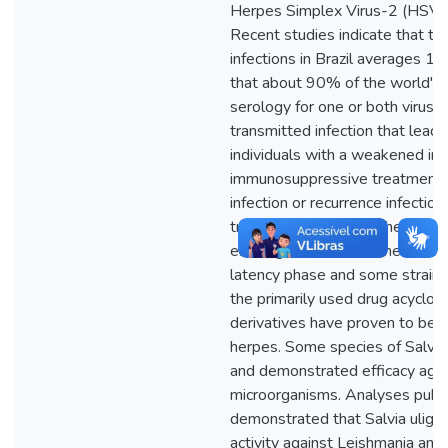
Herpes Simplex Virus-2 (HSV-2)
Recent studies indicate that t
infections in Brazil averages 11
that about 90% of the world's 
serology for one or both viruse
transmitted infection that lead
individuals with a weakened i
immunosuppressive treatment. 
infection or recurrence infection
transmission from mother to chi
existing antiviral treatments ar
latency phase and some strains 
the primarily used drug acyclovi
derivatives have proven to be e
herpes. Some species of Salvia
and demonstrated efficacy agai
microorganisms. Analyses publ
demonstrated that Salvia uligino
activity against Leishmania amaz