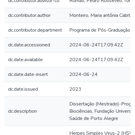
dc.contributor.advisor-co
Romão, Pedro Roosevelt Torre
dc.contributor.author
Monteiro, Maria antônia Cabrla
dc.contributor.department
Programa de Pós-Graduação em
dc.date.accessioned
2024-06-24T17:09:42Z
dc.date.available
2024-06-24T17:09:42Z
dc.date.date-insert
2024-06-24
dc.date.issued
2023
Dissertação (Mestrado)-Prog
dc.description
Biociências, Fundação Universi
Saúde de Porto Alegre
Herpes Simples Virus-2 (HSV-2