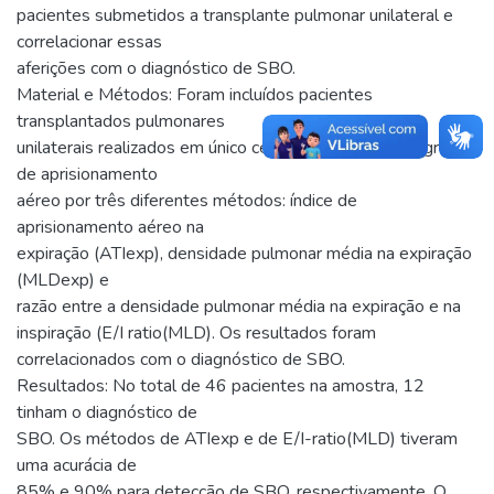
pacientes submetidos a transplante pulmonar unilateral e
correlacionar essas
aferições com o diagnóstico de SBO.
Material e Métodos: Foram incluídos pacientes
transplantados pulmonares
unilaterais realizados em único centro e foi avaliado o grau
de aprisionamento
aéreo por três diferentes métodos: índice de
aprisionamento aéreo na
expiração (ATIexp), densidade pulmonar média na expiração
(MLDexp) e
razão entre a densidade pulmonar média na expiração e na
inspiração (E/I ratio(MLD). Os resultados foram
correlacionados com o diagnóstico de SBO.
Resultados: No total de 46 pacientes na amostra, 12
tinham o diagnóstico de
SBO. Os métodos de ATIexp e de E/I-ratio(MLD) tiveram
uma acurácia de
85% e 90% para detecção de SBO, respectivamente. O