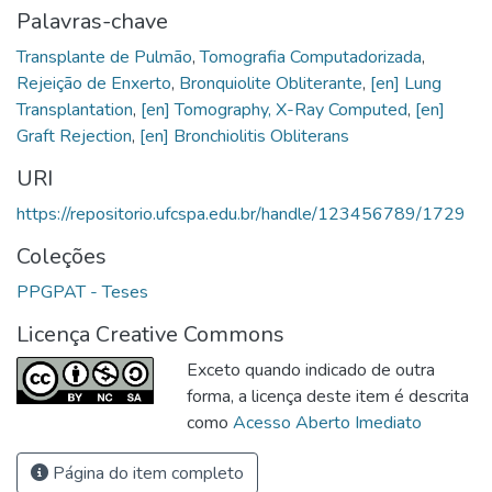
Palavras-chave
Transplante de Pulmão
,
Tomografia Computadorizada
,
Rejeição de Enxerto
,
Bronquiolite Obliterante
,
[en] Lung
Transplantation
,
[en] Tomography, X-Ray Computed
,
[en]
Graft Rejection
,
[en] Bronchiolitis Obliterans
URI
https://repositorio.ufcspa.edu.br/handle/123456789/1729
Coleções
PPGPAT - Teses
Licença Creative Commons
Exceto quando indicado de outra
forma, a licença deste item é descrita
como
Acesso Aberto Imediato
Página do item completo