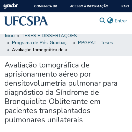
COMUNICA BR
ACESSO À INFORMAÇÃO
PARTI
IR
(c
Entrar
PARA
O
Início
TESES E DISSERTAÇÕES
CONTEÚDO
Comunidades & Coleções
Programa de Pós-Graduação em Patologia
PPGPAT - Teses
Avaliação tomográfica de aprisionamento aéreo por densitovolumetria pulmonar para diagnóstico da Síndrome de Bronquiolite Obliterante em pacientes transplantados pulmonares unilaterais
Busca Facetada
Avaliação tomográfica de
Estatísticas
aprisionamento aéreo por
Autoarquivamento
densitovolumetria pulmonar para
Sobre o RI-UFCSPA
diagnóstico da Síndrome de
FAQ
Bronquiolite Obliterante em
pacientes transplantados
Ajuda
pulmonares unilaterais