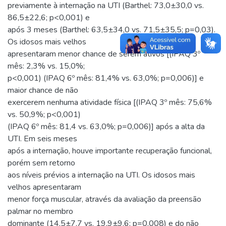
previamente à internação na UTI (Barthel: 73,0±30,0 vs.
86,5±22,6; p<0,001) e
após 3 meses (Barthel: 63,5±34,0 vs. 71,5±35,5; p=0,03).
Os idosos mais velhos
apresentaram menor chance de serem ativos [(IPAQ 3º
mês: 2,3% vs. 15,0%;
p<0,001) (IPAQ 6º mês: 81,4% vs. 63,0%; p=0,006)] e
maior chance de não
exercerem nenhuma atividade física [(IPAQ 3º mês: 75,6%
vs. 50,9%; p<0,001)
(IPAQ 6º mês: 81,4 vs. 63,0%; p=0,006)] após a alta da
UTI. Em seis meses
após a internação, houve importante recuperação funcional,
porém sem retorno
aos níveis prévios a internação na UTI. Os idosos mais
velhos apresentaram
menor força muscular, através da avaliação da preensão
palmar no membro
dominante (14,5±7,7 vs. 19,9±9,6; p=0,008) e do não