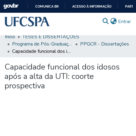
COMUNICA BR
ACESSO À INFORMAÇÃO
PARTI
IR
(c
Entrar
PARA
O
Início
TESES E DISSERTAÇÕES
CONTEÚDO
Comunidades & Coleções
Programa de Pós-Graduação em Ciências da Reabilitação
PPGCR - Dissertações
Capacidade funcional dos idosos após a alta da UTI: coorte prospectiva
Busca Facetada
Capacidade funcional dos idosos
Estatísticas
após a alta da UTI: coorte
Autoarquivamento
prospectiva
Sobre o RI-UFCSPA
FAQ
Ajuda