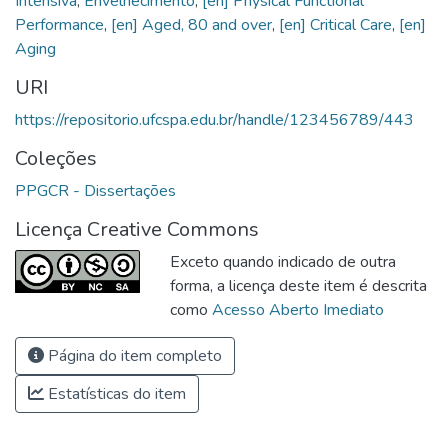
Intensiva
,
Envelhecimento
,
[en] Physical Functional
Performance
,
[en] Aged, 80 and over
,
[en] Critical Care
,
[en]
Aging
URI
https://repositorio.ufcspa.edu.br/handle/123456789/443
Coleções
PPGCR - Dissertações
Licença Creative Commons
Exceto quando indicado de outra
forma, a licença deste item é descrita
como
Acesso Aberto Imediato
Página do item completo
Estatísticas do item